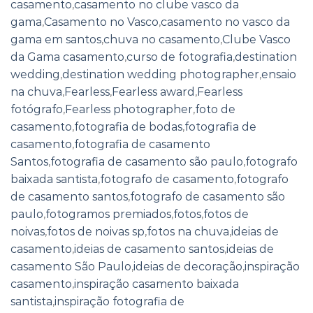
casamento
,
casamento no clube vasco da
gama
,
Casamento no Vasco
,
casamento no vasco da
gama em santos
,
chuva no casamento
,
Clube Vasco
da Gama casamento
,
curso de fotografia
,
destination
wedding
,
destination wedding photographer
,
ensaio
na chuva
,
Fearless
,
Fearless award
,
Fearless
fotógrafo
,
Fearless photographer
,
foto de
casamento
,
fotografia de bodas
,
fotografia de
casamento
,
fotografia de casamento
Santos
,
fotografia de casamento são paulo
,
fotografo
baixada santista
,
fotografo de casamento
,
fotografo
de casamento santos
,
fotografo de casamento são
paulo
,
fotogramos premiados
,
fotos
,
fotos de
noivas
,
fotos de noivas sp
,
fotos na chuva
,
ideias de
casamento
,
ideias de casamento santos
,
ideias de
casamento São Paulo
,
ideias de decoração
,
inspiração
casamento
,
inspiração casamento baixada
santista
,
inspiração fotografia de