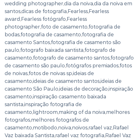
wedding photographer
,
dia da noiva
,
dia da noiva em
santos
,
dicas de fotografia
,
Fearless
,
Fearless
award
,
Fearless fotógrafo
,
Fearless
photographer
,
foto de casamento
,
fotografia de
bodas
,
fotografia de casamento
,
fotografia de
casamento Santos
,
fotografia de casamento são
paulo
,
fotografo baixada santista
,
fotografo de
casamento
,
fotografo de casamento santos
,
fotografo
de casamento são paulo
,
fotógrafos premiados
,
fotos
de noivas
,
fotos de noivas sp
,
ideias de
casamento
,
ideias de casamento santos
,
ideias de
casamento São Paulo
,
ideias de decoração
,
inspiração
casamento
,
inspiração casamento baixada
santista
,
inspiração fotografia de
casamento
,
lightroom
,
making of da noiva
,
melhores
fotografos
,
melhores fotografos de
casamento
,
motibodo
,
noiva
,
noivos
,
rafael vaz
,
Rafael
Vaz baixada Santista
,
rafael vaz fotografia
,
Rafael Vaz