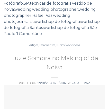
Fotógrafo
,
SP
,
técnicas de fotografia
,
vestido de
noiva
,
wedding
,
wedding photographer
,
wedding
photographer Rafael Vaz
,
wedding
photojournalist
,
workshop de fotografia
,
workshop
de fotografia Santos
,
workshop de fotografia São
Paulo
1
Comentário
Artigos
,
Casamentos
,
Cursos/Workshops
Luz e Sombra no Making of da
Noiva
POSTED ON
29/10/2014
10/11/2016
BY
RAFAEL VAZ