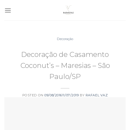
Skip
to
content
Decoração
Decoração de Casamento
Coconut’s – Maresias – São
Paulo/SP
POSTED ON
09/08/2016
11/07/2019
BY
RAFAEL VAZ