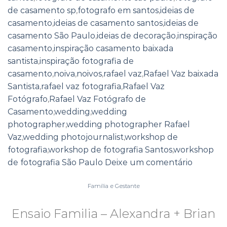
de casamento sp
,
fotografo em santos
,
ideias de
casamento
,
ideias de casamento santos
,
ideias de
casamento São Paulo
,
ideias de decoração
,
inspiração
casamento
,
inspiração casamento baixada
santista
,
inspiração fotografia de
casamento
,
noiva
,
noivos
,
rafael vaz
,
Rafael Vaz baixada
Santista
,
rafael vaz fotografia
,
Rafael Vaz
Fotógrafo
,
Rafael Vaz Fotógrafo de
Casamento
,
wedding
,
wedding
photographer
,
wedding photographer Rafael
Vaz
,
wedding photojournalist
,
workshop de
fotografia
,
workshop de fotografia Santos
,
workshop
de fotografia São Paulo
Deixe um comentário
Família e Gestante
Ensaio Familia – Alexandra + Brian