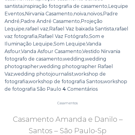
santista
,
inspiração fotografia de casamento
,
Lequipe
Eventos
,
Nirvania Casamento
,
noiva
,
noivos
,
Padre
André
,
Padre André Casamento
,
Projeção
Lequipe
,
rafael vaz
,
Rafael Vaz baixada Santista
,
rafael
vaz fotografia
,
Rafael Vaz Fotógrafo
,
Som e
Iluminação Lequipe
,
Som Lequipe
,
Vanda
Asfour
,
Vanda Asfour Casamento
,
Vestido Nirvania
fotografo de casamento
,
wedding
,
wedding
photographer
,
wedding photographer Rafael
Vaz
,
wedding photojournalist
,
workshop de
fotografia
,
workshop de fotografia Santos
,
workshop
de fotografia São Paulo
4
Comentários
Casamentos
Casamento Amanda e Danilo –
Santos – São Paulo-Sp