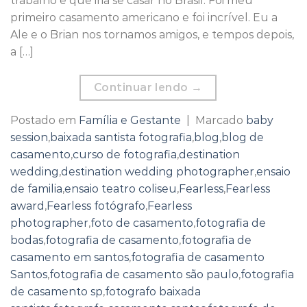
trabalho e que iria se casar no Brasil. Foi meu
primeiro casamento americano e foi incrível. Eu a
Ale e o Brian nos tornamos amigos, e tempos depois,
a […]
Continuar lendo
→
Postado em
Família e Gestante
|
Marcado
baby
session
,
baixada santista fotografia
,
blog
,
blog de
casamento
,
curso de fotografia
,
destination
wedding
,
destination wedding photographer
,
ensaio
de familia
,
ensaio teatro coliseu
,
Fearless
,
Fearless
award
,
Fearless fotógrafo
,
Fearless
photographer
,
foto de casamento
,
fotografia de
bodas
,
fotografia de casamento
,
fotografia de
casamento em santos
,
fotografia de casamento
Santos
,
fotografia de casamento são paulo
,
fotografia
de casamento sp
,
fotografo baixada