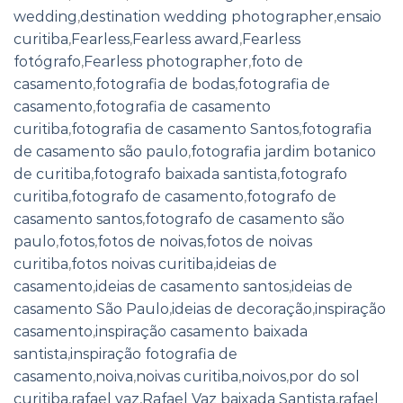
wedding
,
destination wedding photographer
,
ensaio
curitiba
,
Fearless
,
Fearless award
,
Fearless
fotógrafo
,
Fearless photographer
,
foto de
casamento
,
fotografia de bodas
,
fotografia de
casamento
,
fotografia de casamento
curitiba
,
fotografia de casamento Santos
,
fotografia
de casamento são paulo
,
fotografia jardim botanico
de curitiba
,
fotografo baixada santista
,
fotografo
curitiba
,
fotografo de casamento
,
fotografo de
casamento santos
,
fotografo de casamento são
paulo
,
fotos
,
fotos de noivas
,
fotos de noivas
curitiba
,
fotos noivas curitiba
,
ideias de
casamento
,
ideias de casamento santos
,
ideias de
casamento São Paulo
,
ideias de decoração
,
inspiração
casamento
,
inspiração casamento baixada
santista
,
inspiração fotografia de
casamento
,
noiva
,
noivas curitiba
,
noivos
,
por do sol
curitiba
,
rafael vaz
,
Rafael Vaz baixada Santista
,
rafael