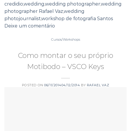
credidio
,
wedding
,
wedding photographer
,
wedding
photographer Rafael Vaz
,
wedding
photojournalist
,
workshop de fotografia Santos
Deixe um comentário
Cursos/Workshops
Como montar o seu próprio
Motibodo – VSCO Keys
POSTED ON
06/11/2014
04/12/2014
BY
RAFAEL VAZ