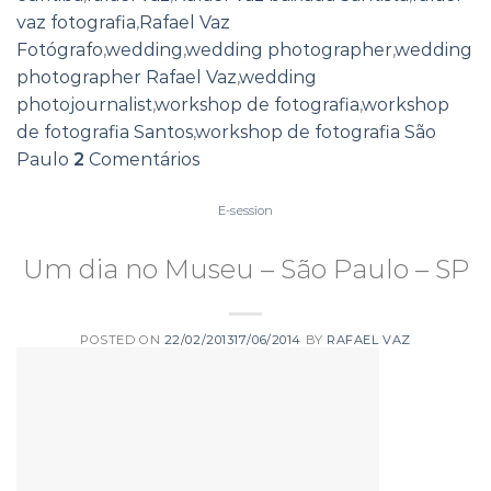
vaz fotografia
,
Rafael Vaz
Fotógrafo
,
wedding
,
wedding photographer
,
wedding
photographer Rafael Vaz
,
wedding
photojournalist
,
workshop de fotografia
,
workshop
de fotografia Santos
,
workshop de fotografia São
Paulo
2
Comentários
E-session
Um dia no Museu – São Paulo – SP
POSTED ON
22/02/2013
17/06/2014
BY
RAFAEL VAZ