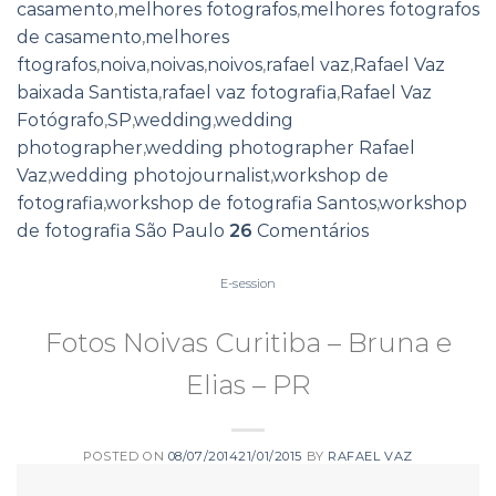
casamento
,
melhores fotografos
,
melhores fotografos
de casamento
,
melhores
ftografos
,
noiva
,
noivas
,
noivos
,
rafael vaz
,
Rafael Vaz
baixada Santista
,
rafael vaz fotografia
,
Rafael Vaz
Fotógrafo
,
SP
,
wedding
,
wedding
photographer
,
wedding photographer Rafael
Vaz
,
wedding photojournalist
,
workshop de
fotografia
,
workshop de fotografia Santos
,
workshop
de fotografia São Paulo
26
Comentários
E-session
Fotos Noivas Curitiba – Bruna e
Elias – PR
POSTED ON
08/07/2014
21/01/2015
BY
RAFAEL VAZ