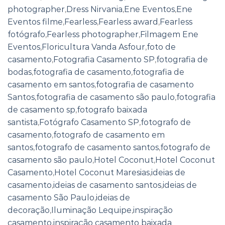
photographer
,
Dress Nirvania
,
Ene Eventos
,
Ene
Eventos filme
,
Fearless
,
Fearless award
,
Fearless
fotógrafo
,
Fearless photographer
,
Filmagem Ene
Eventos
,
Floricultura Vanda Asfour
,
foto de
casamento
,
Fotografia Casamento SP
,
fotografia de
bodas
,
fotografia de casamento
,
fotografia de
casamento em santos
,
fotografia de casamento
Santos
,
fotografia de casamento são paulo
,
fotografia
de casamento sp
,
fotografo baixada
santista
,
Fotógrafo Casamento SP
,
fotografo de
casamento
,
fotografo de casamento em
santos
,
fotografo de casamento santos
,
fotografo de
casamento são paulo
,
Hotel Coconut
,
Hotel Coconut
Casamento
,
Hotel Coconut Maresias
,
ideias de
casamento
,
ideias de casamento santos
,
ideias de
casamento São Paulo
,
ideias de
decoração
,
Iluminação Lequipe
,
inspiração
casamento
,
inspiração casamento baixada