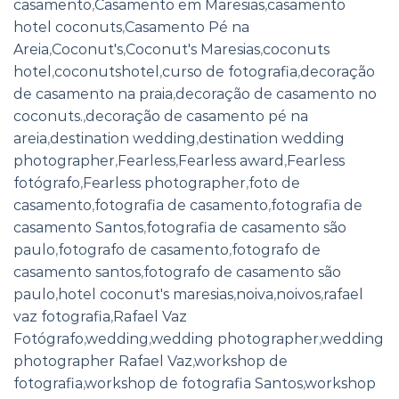
casamento
,
Casamento em Maresias
,
casamento
hotel coconuts
,
Casamento Pé na
Areia
,
Coconut's
,
Coconut's Maresias
,
coconuts
hotel
,
coconutshotel
,
curso de fotografia
,
decoração
de casamento na praia
,
decoração de casamento no
coconuts.
,
decoração de casamento pé na
areia
,
destination wedding
,
destination wedding
photographer
,
Fearless
,
Fearless award
,
Fearless
fotógrafo
,
Fearless photographer
,
foto de
casamento
,
fotografia de casamento
,
fotografia de
casamento Santos
,
fotografia de casamento são
paulo
,
fotografo de casamento
,
fotografo de
casamento santos
,
fotografo de casamento são
paulo
,
hotel coconut's maresias
,
noiva
,
noivos
,
rafael
vaz fotografia
,
Rafael Vaz
Fotógrafo
,
wedding
,
wedding photographer
,
wedding
photographer Rafael Vaz
,
workshop de
fotografia
,
workshop de fotografia Santos
,
workshop