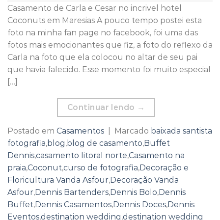
Casamento de Carla e Cesar no incrivel hotel
Coconuts em Maresias A pouco tempo postei esta
foto na minha fan page no facebook, foi uma das
fotos mais emocionantes que fiz, a foto do reflexo da
Carla na foto que ela colocou no altar de seu pai
que havia falecido. Esse momento foi muito especial
[…]
Continuar lendo
→
Postado em
Casamentos
|
Marcado
baixada santista
fotografia
,
blog
,
blog de casamento
,
Buffet
Dennis
,
casamento litoral norte
,
Casamento na
praia
,
Coconut
,
curso de fotografia
,
Decoração e
Floricultura Vanda Asfour
,
Decoração Vanda
Asfour
,
Dennis Bartenders
,
Dennis Bolo
,
Dennis
Buffet
,
Dennis Casamentos
,
Dennis Doces
,
Dennis
Eventos
,
destination wedding
,
destination wedding