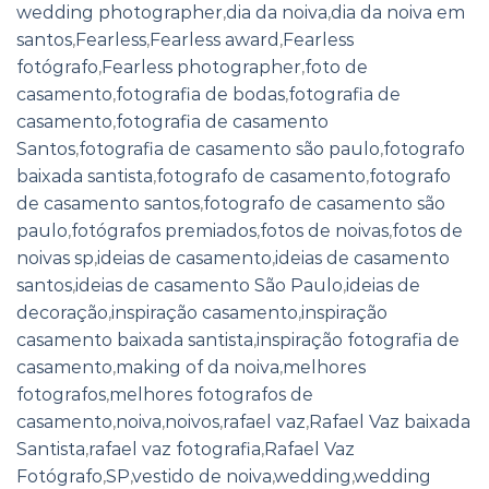
wedding photographer
,
dia da noiva
,
dia da noiva em
santos
,
Fearless
,
Fearless award
,
Fearless
fotógrafo
,
Fearless photographer
,
foto de
casamento
,
fotografia de bodas
,
fotografia de
casamento
,
fotografia de casamento
Santos
,
fotografia de casamento são paulo
,
fotografo
baixada santista
,
fotografo de casamento
,
fotografo
de casamento santos
,
fotografo de casamento são
paulo
,
fotógrafos premiados
,
fotos de noivas
,
fotos de
noivas sp
,
ideias de casamento
,
ideias de casamento
santos
,
ideias de casamento São Paulo
,
ideias de
decoração
,
inspiração casamento
,
inspiração
casamento baixada santista
,
inspiração fotografia de
casamento
,
making of da noiva
,
melhores
fotografos
,
melhores fotografos de
casamento
,
noiva
,
noivos
,
rafael vaz
,
Rafael Vaz baixada
Santista
,
rafael vaz fotografia
,
Rafael Vaz
Fotógrafo
,
SP
,
vestido de noiva
,
wedding
,
wedding