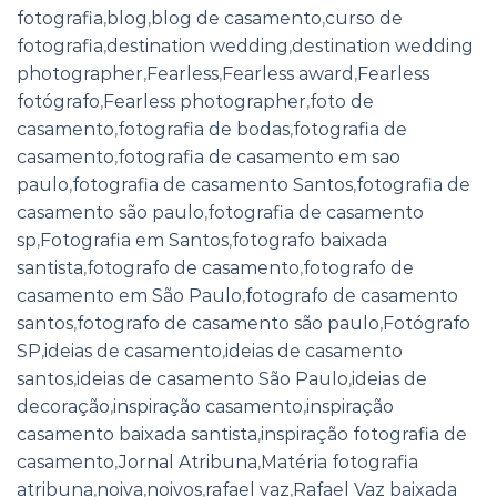
fotografia
,
blog
,
blog de casamento
,
curso de
fotografia
,
destination wedding
,
destination wedding
photographer
,
Fearless
,
Fearless award
,
Fearless
fotógrafo
,
Fearless photographer
,
foto de
casamento
,
fotografia de bodas
,
fotografia de
casamento
,
fotografia de casamento em sao
paulo
,
fotografia de casamento Santos
,
fotografia de
casamento são paulo
,
fotografia de casamento
sp
,
Fotografia em Santos
,
fotografo baixada
santista
,
fotografo de casamento
,
fotografo de
casamento em São Paulo
,
fotografo de casamento
santos
,
fotografo de casamento são paulo
,
Fotógrafo
SP
,
ideias de casamento
,
ideias de casamento
santos
,
ideias de casamento São Paulo
,
ideias de
decoração
,
inspiração casamento
,
inspiração
casamento baixada santista
,
inspiração fotografia de
casamento
,
Jornal Atribuna
,
Matéria fotografia
atribuna
,
noiva
,
noivos
,
rafael vaz
,
Rafael Vaz baixada