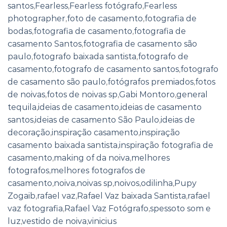
santos
,
Fearless
,
Fearless fotógrafo
,
Fearless
photographer
,
foto de casamento
,
fotografia de
bodas
,
fotografia de casamento
,
fotografia de
casamento Santos
,
fotografia de casamento são
paulo
,
fotografo baixada santista
,
fotografo de
casamento
,
fotografo de casamento santos
,
fotografo
de casamento são paulo
,
fotógrafos premiados
,
fotos
de noivas
,
fotos de noivas sp
,
Gabi Montoro
,
general
tequila
,
ideias de casamento
,
ideias de casamento
santos
,
ideias de casamento São Paulo
,
ideias de
decoração
,
inspiração casamento
,
inspiração
casamento baixada santista
,
inspiração fotografia de
casamento
,
making of da noiva
,
melhores
fotografos
,
melhores fotografos de
casamento
,
noiva
,
noivas sp
,
noivos
,
odilinha
,
Pupy
Zogaib
,
rafael vaz
,
Rafael Vaz baixada Santista
,
rafael
vaz fotografia
,
Rafael Vaz Fotógrafo
,
spessoto som e
luz
,
vestido de noiva
,
vinicius