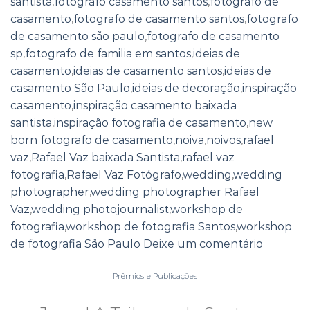
santista
,
fotografo casamento santos
,
fotografo de
casamento
,
fotografo de casamento santos
,
fotografo
de casamento são paulo
,
fotografo de casamento
sp
,
fotografo de familia em santos
,
ideias de
casamento
,
ideias de casamento santos
,
ideias de
casamento São Paulo
,
ideias de decoração
,
inspiração
casamento
,
inspiração casamento baixada
santista
,
inspiração fotografia de casamento
,
new
born fotografo de casamento
,
noiva
,
noivos
,
rafael
vaz
,
Rafael Vaz baixada Santista
,
rafael vaz
fotografia
,
Rafael Vaz Fotógrafo
,
wedding
,
wedding
photographer
,
wedding photographer Rafael
Vaz
,
wedding photojournalist
,
workshop de
fotografia
,
workshop de fotografia Santos
,
workshop
de fotografia São Paulo
Deixe um comentário
Prêmios e Publicações