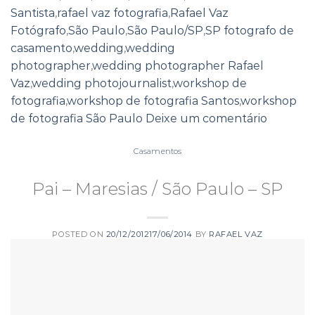
Santista
,
rafael vaz fotografia
,
Rafael Vaz
Fotógrafo
,
São Paulo
,
São Paulo/SP
,
SP fotografo de
casamento
,
wedding
,
wedding
photographer
,
wedding photographer Rafael
Vaz
,
wedding photojournalist
,
workshop de
fotografia
,
workshop de fotografia Santos
,
workshop
de fotografia São Paulo
Deixe um comentário
Casamentos
Pai – Maresias / São Paulo – SP
POSTED ON
20/12/2012
17/06/2014
BY
RAFAEL VAZ