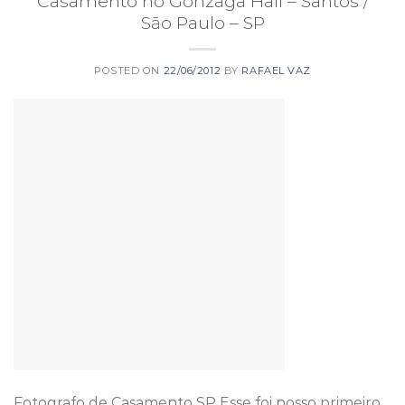
Casamento no Gonzaga Hall – Santos /
São Paulo – SP
POSTED ON
22/06/2012
BY
RAFAEL VAZ
Fotografo de Casamento SP Esse foi nosso primeiro