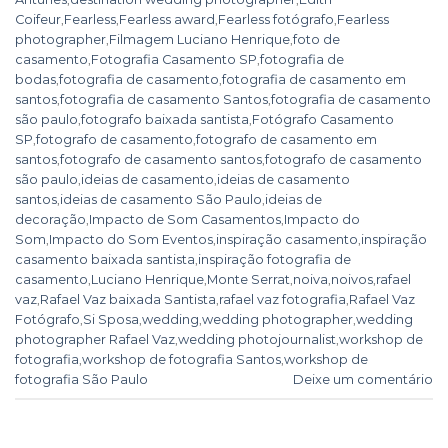
Coifeur
,
Fearless
,
Fearless award
,
Fearless fotógrafo
,
Fearless
photographer
,
Filmagem Luciano Henrique
,
foto de
casamento
,
Fotografia Casamento SP
,
fotografia de
bodas
,
fotografia de casamento
,
fotografia de casamento em
santos
,
fotografia de casamento Santos
,
fotografia de casamento
são paulo
,
fotografo baixada santista
,
Fotógrafo Casamento
SP
,
fotografo de casamento
,
fotografo de casamento em
santos
,
fotografo de casamento santos
,
fotografo de casamento
são paulo
,
ideias de casamento
,
ideias de casamento
santos
,
ideias de casamento São Paulo
,
ideias de
decoração
,
Impacto de Som Casamentos
,
Impacto do
Som
,
Impacto do Som Eventos
,
inspiração casamento
,
inspiração
casamento baixada santista
,
inspiração fotografia de
casamento
,
Luciano Henrique
,
Monte Serrat
,
noiva
,
noivos
,
rafael
vaz
,
Rafael Vaz baixada Santista
,
rafael vaz fotografia
,
Rafael Vaz
Fotógrafo
,
Si Sposa
,
wedding
,
wedding photographer
,
wedding
photographer Rafael Vaz
,
wedding photojournalist
,
workshop de
fotografia
,
workshop de fotografia Santos
,
workshop de
fotografia São Paulo
Deixe um comentário