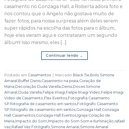
casamento no Gonzaga Hall, a Roberta adora foto e
nos contou que o Angelo não gostava muito de
fazer fotos, para nossa surpresa além deles serem
super rápidos na escolha das fotos para o álbum,
hoje eles vieram aqui e contrataram um segundo
álbum! Isso mesmo, eles […]
Continuar lendo
→
Postado em
Casamentos
|
Marcado
Black Tie
,
Bolo Simone
Amaral
,
Buffet Denis
,
Casamento na praia
,
Coração de
Maria
,
Decoração Duda Varella
,
Denis
,
Doces Simone
Amaral
,
Duda Varella
,
Felipe Imagi
,
Felipe Imagi Video
,
Felipe Imagi
Video de Casamento
,
Flex Eventos
,
Fotografia Casamento
SP
,
fotografia de casamento em santos
,
Fotógrafo Casamento
SP
,
fotografo de casamento em santos
,
Gonzaga Hall
,
Gonzaga
Hall Casamentos
,
Gonzaga Hall Eventos
,
Igreja Coração de
Maria
,
Impacto do Som
,
Impacto do Som Som e Iluminação
,
rafael
vaz
,
Rafael Vaz Fotógrafo
,
Simone Amaral
,
Simone Amaral