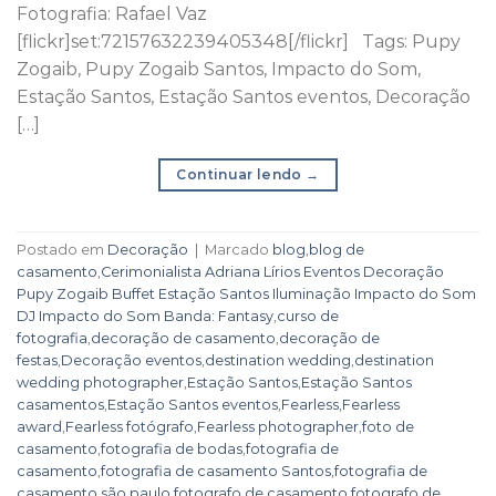
Fotografia: Rafael Vaz
[flickr]set:72157632239405348[/flickr] Tags: Pupy
Zogaib, Pupy Zogaib Santos, Impacto do Som,
Estação Santos, Estação Santos eventos, Decoração
[…]
Continuar lendo
→
Postado em
Decoração
|
Marcado
blog
,
blog de
casamento
,
Cerimonialista Adriana Lírios Eventos Decoração
Pupy Zogaib Buffet Estação Santos Iluminação Impacto do Som
DJ Impacto do Som Banda: Fantasy
,
curso de
fotografia
,
decoração de casamento
,
decoração de
festas
,
Decoração eventos
,
destination wedding
,
destination
wedding photographer
,
Estação Santos
,
Estação Santos
casamentos
,
Estação Santos eventos
,
Fearless
,
Fearless
award
,
Fearless fotógrafo
,
Fearless photographer
,
foto de
casamento
,
fotografia de bodas
,
fotografia de
casamento
,
fotografia de casamento Santos
,
fotografia de
casamento são paulo
,
fotografo de casamento
,
fotografo de