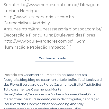
Serrat http://www.monteserrat.com.br/ Filmagem:
Luciano Henrique
http://www.lucianohenrique.com.br/
Cerimonialista: Andrielly
Antunes http://antunesassessoria.blogspot.com.br/
Decoração e Floricultura: Boulevard das Flores
http://www.boulevardflores.com.br/ Som,
Iluminação e Projeção: Impacto […]
Continuar lendo
→
Postado em
Casamentos
|
Marcado
baixada santista
fotografia
,
blog
,
blog de casamento
,
Bolo Buffet Tutti
,
Boulevard
das Flores
,
Boulevard das Flores Casamentos
,
Buffet Tutti
,
Buffet
Tutti casamentos
,
Casamentos Monte
Serrat
,
Catedral
,
Cerimonialista Andrielly Antunes
,
Claret
,
Coral
Claret
,
Coral Claret Casamento
,
curso de fotografia
,
Decoração
Boulevard das Flores
,
destination wedding Andrielly
Antunes
,
destination wedding photographer
,
Edith