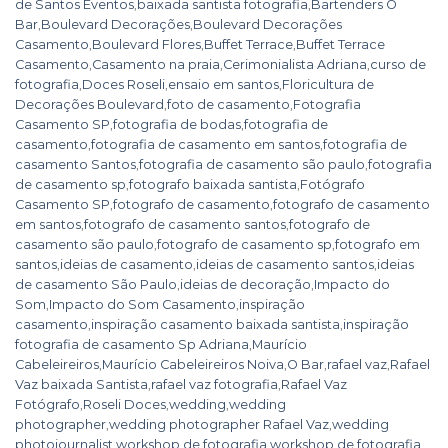
de Santos Eventos
,
baixada santista fotografia
,
Bartenders O
Bar
,
Boulevard Decorações
,
Boulevard Decorações
Casamento
,
Boulevard Flores
,
Buffet Terrace
,
Buffet Terrace
Casamento
,
Casamento na praia
,
Cerimonialista Adriana
,
curso de
fotografia
,
Doces Roseli
,
ensaio em santos
,
Floricultura de
Decorações Boulevard
,
foto de casamento
,
Fotografia
Casamento SP
,
fotografia de bodas
,
fotografia de
casamento
,
fotografia de casamento em santos
,
fotografia de
casamento Santos
,
fotografia de casamento são paulo
,
fotografia
de casamento sp
,
fotografo baixada santista
,
Fotógrafo
Casamento SP
,
fotografo de casamento
,
fotografo de casamento
em santos
,
fotografo de casamento santos
,
fotografo de
casamento são paulo
,
fotografo de casamento sp
,
fotografo em
santos
,
ideias de casamento
,
ideias de casamento santos
,
ideias
de casamento São Paulo
,
ideias de decoração
,
Impacto do
Som
,
Impacto do Som Casamento
,
inspiração
casamento
,
inspiração casamento baixada santista
,
inspiração
fotografia de casamento Sp Adriana
,
Maurício
Cabeleireiros
,
Maurício Cabeleireiros Noiva
,
O Bar
,
rafael vaz
,
Rafael
Vaz baixada Santista
,
rafael vaz fotografia
,
Rafael Vaz
Fotógrafo
,
Roseli Doces
,
wedding
,
wedding
photographer
,
wedding photographer Rafael Vaz
,
wedding
photojournalist
,
workshop de fotografia
,
workshop de fotografia