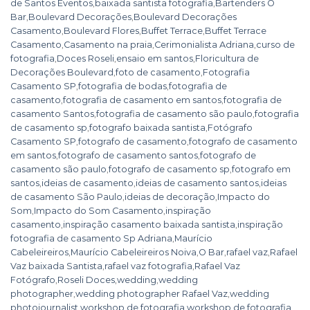
de Santos Eventos
,
baixada santista fotografia
,
Bartenders O
Bar
,
Boulevard Decorações
,
Boulevard Decorações
Casamento
,
Boulevard Flores
,
Buffet Terrace
,
Buffet Terrace
Casamento
,
Casamento na praia
,
Cerimonialista Adriana
,
curso de
fotografia
,
Doces Roseli
,
ensaio em santos
,
Floricultura de
Decorações Boulevard
,
foto de casamento
,
Fotografia
Casamento SP
,
fotografia de bodas
,
fotografia de
casamento
,
fotografia de casamento em santos
,
fotografia de
casamento Santos
,
fotografia de casamento são paulo
,
fotografia
de casamento sp
,
fotografo baixada santista
,
Fotógrafo
Casamento SP
,
fotografo de casamento
,
fotografo de casamento
em santos
,
fotografo de casamento santos
,
fotografo de
casamento são paulo
,
fotografo de casamento sp
,
fotografo em
santos
,
ideias de casamento
,
ideias de casamento santos
,
ideias
de casamento São Paulo
,
ideias de decoração
,
Impacto do
Som
,
Impacto do Som Casamento
,
inspiração
casamento
,
inspiração casamento baixada santista
,
inspiração
fotografia de casamento Sp Adriana
,
Maurício
Cabeleireiros
,
Maurício Cabeleireiros Noiva
,
O Bar
,
rafael vaz
,
Rafael
Vaz baixada Santista
,
rafael vaz fotografia
,
Rafael Vaz
Fotógrafo
,
Roseli Doces
,
wedding
,
wedding
photographer
,
wedding photographer Rafael Vaz
,
wedding
photojournalist
,
workshop de fotografia
,
workshop de fotografia