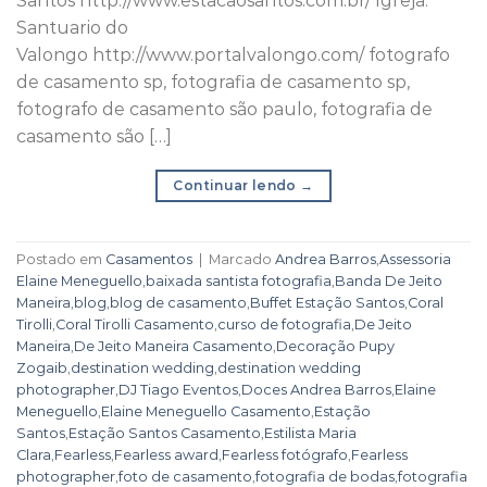
Santos http://www.estacaosantos.com.br/ Igreja:
Santuario do
Valongo http://www.portalvalongo.com/ fotografo
de casamento sp, fotografia de casamento sp,
fotografo de casamento são paulo, fotografia de
casamento são […]
Continuar lendo
→
Postado em
Casamentos
|
Marcado
Andrea Barros
,
Assessoria
Elaine Meneguello
,
baixada santista fotografia
,
Banda De Jeito
Maneira
,
blog
,
blog de casamento
,
Buffet Estação Santos
,
Coral
Tirolli
,
Coral Tirolli Casamento
,
curso de fotografia
,
De Jeito
Maneira
,
De Jeito Maneira Casamento
,
Decoração Pupy
Zogaib
,
destination wedding
,
destination wedding
photographer
,
DJ Tiago Eventos
,
Doces Andrea Barros
,
Elaine
Meneguello
,
Elaine Meneguello Casamento
,
Estação
Santos
,
Estação Santos Casamento
,
Estilista Maria
Clara
,
Fearless
,
Fearless award
,
Fearless fotógrafo
,
Fearless
photographer
,
foto de casamento
,
fotografia de bodas
,
fotografia