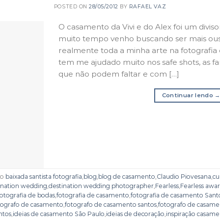
POSTED ON
28/05/2012
BY
RAFAEL VAZ
O casamento da Vivi e do Alex foi um divis
muito tempo venho buscando ser mais ousa
realmente toda a minha arte na fotografi
tem me ajudado muito nos safe shots, as f
que não podem faltar e com […]
Continuar lendo
do
baixada santista fotografia
,
blog
,
blog de casamento
,
Claudio Piovesana
,
cu
ination wedding
,
destination wedding photographer
,
Fearless
,
Fearless awa
fotografia de bodas
,
fotografia de casamento
,
fotografia de casamento Sant
tografo de casamento
,
fotografo de casamento santos
,
fotografo de casame
ntos
,
ideias de casamento São Paulo
,
ideias de decoração
,
inspiração casam