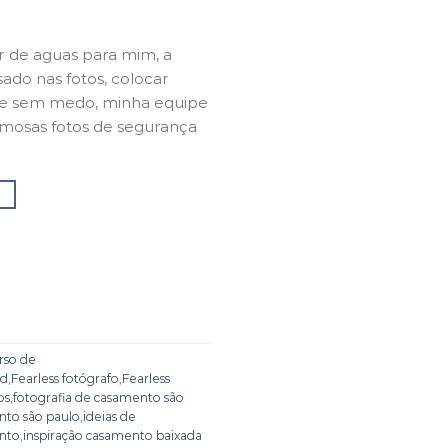
or de aguas para mim, a
do nas fotos, colocar
a e sem medo, minha equipe
amosas fotos de segurança
→
rso de
rd
,
Fearless fotógrafo
,
Fearless
os
,
fotografia de casamento são
nto são paulo
,
ideias de
ento
,
inspiração casamento baixada