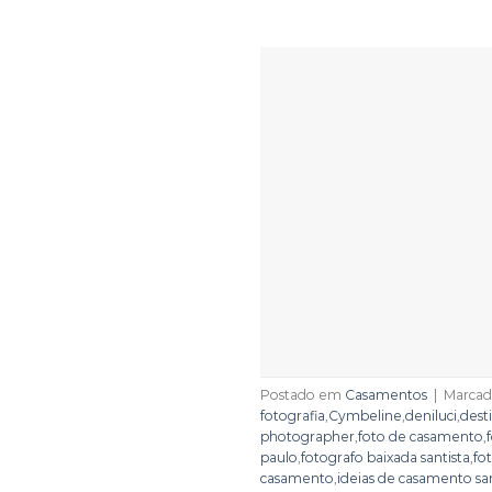
Postado em
Casamentos
|
Marca
fotografia
,
Cymbeline
,
deniluci
,
dest
photographer
,
foto de casamento
,
paulo
,
fotografo baixada santista
,
fo
casamento
,
ideias de casamento sa