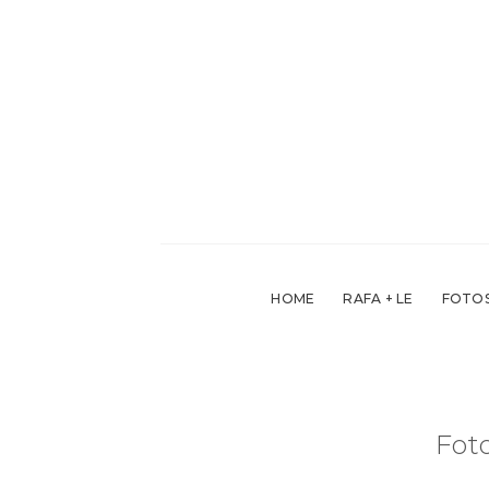
Skip
to
content
HOME
RAFA + LE
FOTOS
Foto