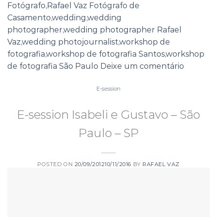
Fotógrafo
,
Rafael Vaz Fotógrafo de
Casamento
,
wedding
,
wedding
photographer
,
wedding photographer Rafael
Vaz
,
wedding photojournalist
,
workshop de
fotografia
,
workshop de fotografia Santos
,
workshop
de fotografia São Paulo
Deixe um comentário
E-session
E-session Isabeli e Gustavo – São
Paulo – SP
POSTED ON
20/09/2012
10/11/2016
BY
RAFAEL VAZ