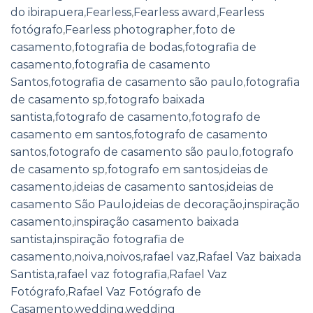
do ibirapuera
,
Fearless
,
Fearless award
,
Fearless
fotógrafo
,
Fearless photographer
,
foto de
casamento
,
fotografia de bodas
,
fotografia de
casamento
,
fotografia de casamento
Santos
,
fotografia de casamento são paulo
,
fotografia
de casamento sp
,
fotografo baixada
santista
,
fotografo de casamento
,
fotografo de
casamento em santos
,
fotografo de casamento
santos
,
fotografo de casamento são paulo
,
fotografo
de casamento sp
,
fotografo em santos
,
ideias de
casamento
,
ideias de casamento santos
,
ideias de
casamento São Paulo
,
ideias de decoração
,
inspiração
casamento
,
inspiração casamento baixada
santista
,
inspiração fotografia de
casamento
,
noiva
,
noivos
,
rafael vaz
,
Rafael Vaz baixada
Santista
,
rafael vaz fotografia
,
Rafael Vaz
Fotógrafo
,
Rafael Vaz Fotógrafo de
Casamento
,
wedding
,
wedding