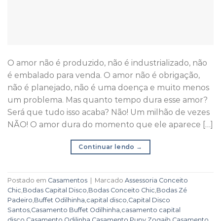
O amor não é produzido, não é industrializado, não
é embalado para venda. O amor não é obrigação,
não é planejado, não é uma doença e muito menos
um problema. Mas quanto tempo dura esse amor?
Será que tudo isso acaba? Não! Um milhão de vezes
NÃO! O amor dura do momento que ele aparece […]
Continuar lendo
→
Postado em
Casamentos
|
Marcado
Assessoria Conceito
Chic
,
Bodas Capital Disco
,
Bodas Conceito Chic
,
Bodas Zé
Padeiro
,
Buffet Odilhinha
,
capital disco
,
Capital Disco
Santos
,
Casamento Buffet Odilhinha
,
casamento capital
disco
,
Casamento Odilinha
,
Casamento Pupy Zogaib
,
Casamento