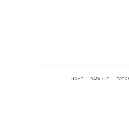
Skip
to
content
HOME
RAFA + LE
FOTOS