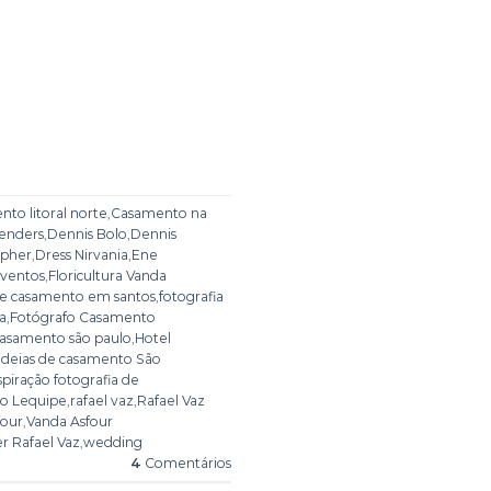
to litoral norte
,
Casamento na
tenders
,
Dennis Bolo
,
Dennis
apher
,
Dress Nirvania
,
Ene
ventos
,
Floricultura Vanda
de casamento em santos
,
fotografia
ta
,
Fotógrafo Casamento
casamento são paulo
,
Hotel
ideias de casamento São
spiração fotografia de
ão Lequipe
,
rafael vaz
,
Rafael Vaz
four
,
Vanda Asfour
 Rafael Vaz
,
wedding
4
Comentários