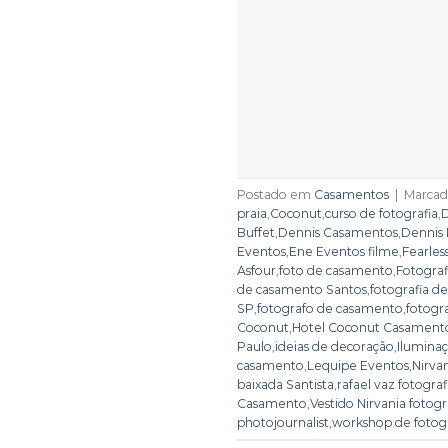
Postado em
Casamentos
|
Marca
praia
,
Coconut
,
curso de fotografia
,
D
Buffet
,
Dennis Casamentos
,
Dennis
Eventos
,
Ene Eventos filme
,
Fearles
Asfour
,
foto de casamento
,
Fotogra
de casamento Santos
,
fotografia d
SP
,
fotografo de casamento
,
fotogr
Coconut
,
Hotel Coconut Casament
Paulo
,
ideias de decoração
,
Ilumina
casamento
,
Lequipe Eventos
,
Nirva
baixada Santista
,
rafael vaz fotograf
Casamento
,
Vestido Nirvania foto
photojournalist
,
workshop de fotogr