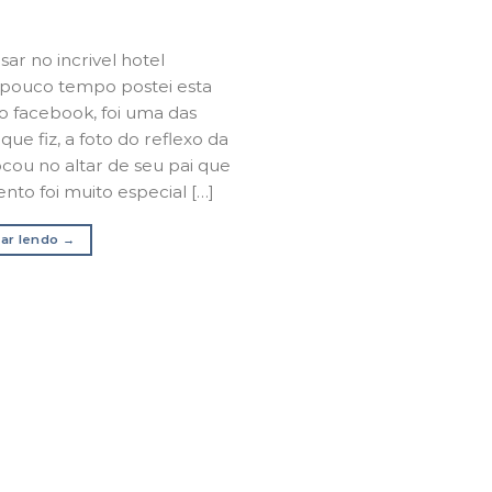
ar no incrivel hotel
pouco tempo postei esta
o facebook, foi uma das
ue fiz, a foto do reflexo da
ocou no altar de seu pai que
nto foi muito especial […]
ar lendo
→