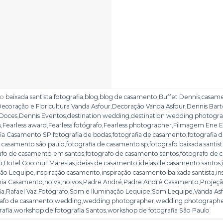
do
baixada santista fotografia
,
blog
,
blog de casamento
,
Buffet Dennis
,
casamen
ecoração e Floricultura Vanda Asfour
,
Decoração Vanda Asfour
,
Dennis Bar
 Doces
,
Dennis Eventos
,
destination wedding
,
destination wedding photogr
s
,
Fearless award
,
Fearless fotógrafo
,
Fearless photographer
,
Filmagem Ene E
fia Casamento SP
,
fotografia de bodas
,
fotografia de casamento
,
fotografia 
e casamento são paulo
,
fotografia de casamento sp
,
fotografo baixada santis
afo de casamento em santos
,
fotografo de casamento santos
,
fotografo de 
o
,
Hotel Coconut Maresias
,
ideias de casamento
,
ideias de casamento santos
,
ção Lequipe
,
inspiração casamento
,
inspiração casamento baixada santista
,
in
nia Casamento
,
noiva
,
noivos
,
Padre André
,
Padre André Casamento
,
Projeç
ia
,
Rafael Vaz Fotógrafo
,
Som e Iluminação Lequipe
,
Som Lequipe
,
Vanda As
grafo de casamento
,
wedding
,
wedding photographer
,
wedding photographer
afia
,
workshop de fotografia Santos
,
workshop de fotografia São Paulo