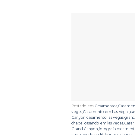
Postado em
Casamentos
,
Casament
vegas
,
Casamento em Las Vegas
,
ca
Canyon
,
casamento las vegas grand
chapel
,
casando em las vegas
,
Casar
Grand Canyon
,
fotografo casamento
vegas
,
wedding little white chapel