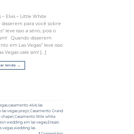
 Elvis – Little White
 disserem para você sobre
leve isso a sério, pois o
 sim! Quando disserem
nto em Las Vegas” leve isso
as Vegas vale sim! […]
ar lendo
→
egas
,
casamento elvis las
las vegas preço
,
Casamento Grand
e chapel
,
Casamento little white
tion wedding em las vegas
,
Ensaio
as vegas
,
wedding las
1
Comentário