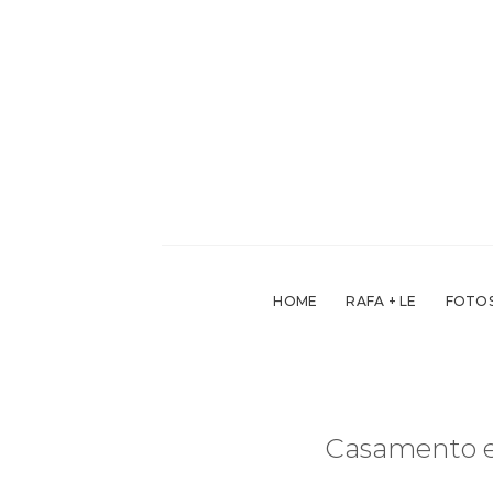
Skip
to
content
HOME
RAFA + LE
FOTOS
Casamento em