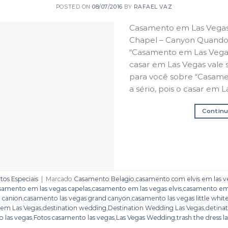
POSTED ON
08/07/2016
BY
RAFAEL VAZ
Casamento em Las Vegas –
Chapel – Canyon Quando
“Casamento em Las Vegas” 
casar em Las Vegas vale
para você sobre “Casame
a sério, pois o casar em L
Continu
os Especiais
|
Marcado
Casamento Belagio
,
casamento com elvis em las v
samento em las vegas capelas
,
casamento em las vegas elvis
,
casamento em 
 canion
,
casamento las vegas grand canyon
,
casamento las vegas little whit
 em Las Vegas
,
destination wedding
,
Destination Wedding Las Vegas
,
detina
 las vegas
,
Fotos casamento las vegas
,
Las Vegas Wedding
,
trash the dress l