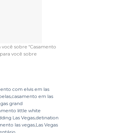
ra você sobre “Casamento
 para você sobre
ento com elvis em las
pelas
,
casamento em las
egas grand
mento little white
dding Las Vegas
,
detination
mento las vegas
,
Las Vegas
ntário