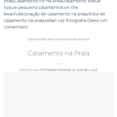
praia
,
Casamento Pé na Areia
,
casamento toque
toque pequeno
,
casamentos on the
beach
,
decoração de casamento na praia
,
fotos de
casamento na praia
,
rafael vaz fotografia
Deixe um
comentário
Casamentos
,
Casamentos Especiais
,
Na Praia
Casamento na Praia
POSTED ON
17/11/2016
27/05/2020
BY
RAFAEL VAZ