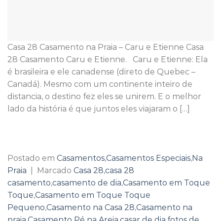
Casa 28 Casamento na Praia – Caru e Etienne Casa
28 Casamento Caru e Etienne. Caru e Etienne: Ela
é brasileira e ele canadense (direto de Quebec –
Canadá). Mesmo com um continente inteiro de
distancia, o destino fez eles se unirem. E o melhor
lado da história é que juntos eles viajaram o […]
Continuar lendo
→
Postado em
Casamentos
,
Casamentos Especiais
,
Na
Praia
|
Marcado
Casa 28
,
casa 28
casamento
,
casamento de dia
,
Casamento em Toque
Toque
,
Casamento em Toque Toque
Pequeno
,
Casamento na Casa 28
,
Casamento na
praia
,
Casamento Pé na Areia
,
casar de dia
,
fotos de