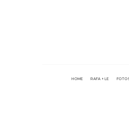
Skip
to
content
HOME
RAFA + LE
FOTOS