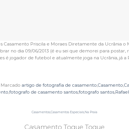
es Casamento Priscila e Moraes Diretamente da Ucrânia o 
rar no dia 09/06/2013 (é eu sei que demorei para postar, rs)
es é jogador de futebol e atualmente joga na Ucrânia, já a 
Continuar lendo
→
Marcado
artigo de fotografia de casamento
,
Casamento
,
Ca
ento
,
fotografo de casamento santos
,
fotografo santos
,
Rafael
Casamentos
,
Casamentos Especiais
,
Na Praia
Casamento Toque Toque