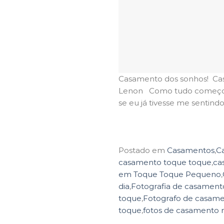
Casamento dos sonhos! Ca
Lenon Como tudo começou 
se eu já tivesse me sentin
Postado em
Casamentos
,
C
casamento toque toque
,
ca
em Toque Toque Pequeno
,
dia
,
Fotografia de casament
toque
,
Fotografo de casamen
toque
,
fotos de casamento n