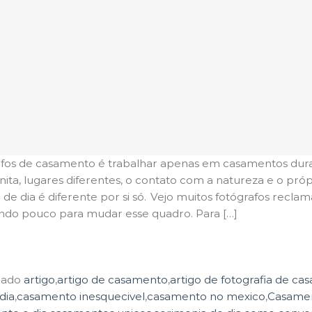
fos de casamento é trabalhar apenas em casamentos duran
onita, lugares diferentes, o contato com a natureza e o próp
 de dia é diferente por si só. Vejo muitos fotógrafos rec
indo pouco para mudar esse quadro. Para […]
Continuar lendo
→
cado
artigo
,
artigo de casamento
,
artigo de fotografia de c
dia
,
casamento inesquecivel
,
casamento no mexico
,
Casamen