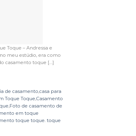
ue Toque – Andressa e
no meu estúdio, era como
 do casamento toque […]
fia de casamento
,
casa para
m Toque Toque
,
Casamento
oque
,
Foto de casamento de
amento em toque
amento toque toque. toque