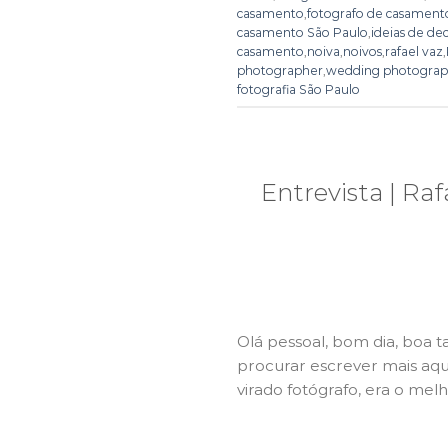
casamento
,
fotografo de casament
casamento São Paulo
,
ideias de de
casamento
,
noiva
,
noivos
,
rafael vaz
,
photographer
,
wedding photograph
fotografia São Paulo
Entrevista | Raf
Olá pessoal, bom dia, boa t
procurar escrever mais aqui
virado fotógrafo, era o melh