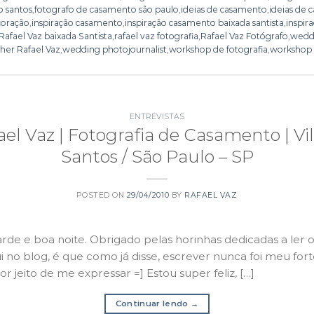
o santos
,
fotografo de casamento são paulo
,
ideias de casamento
,
ideias de 
coração
,
inspiração casamento
,
inspiração casamento baixada santista
,
inspir
Rafael Vaz baixada Santista
,
rafael vaz fotografia
,
Rafael Vaz Fotógrafo
,
wedd
er Rafael Vaz
,
wedding photojournalist
,
workshop de fotografia
,
workshop 
ENTREVISTAS
ael Vaz | Fotografia de Casamento | Vi
Santos / São Paulo – SP
POSTED ON
29/04/2010
BY
RAFAEL VAZ
arde e boa noite. Obrigado pelas horinhas dedicadas a ler 
 no blog, é que como já disse, escrever nunca foi meu forte
or jeito de me expressar =] Estou super feliz, […]
Continuar lendo
→