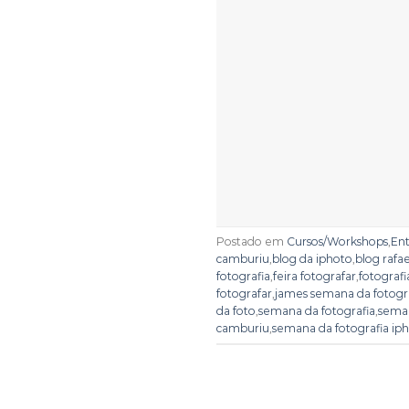
Postado em
Cursos/Workshops
,
Ent
camburiu
,
blog da iphoto
,
blog rafae
fotografia
,
feira fotografar
,
fotograf
fotografar
,
james semana da fotogr
da foto
,
semana da fotografia
,
seman
camburiu
,
semana da fotografia ip