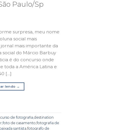
|São Paulo/Sp
enorme surpresa, meu nome
luna social mais
 jornal mais importante da
a social do Márcio Barbuy
oticia é do concurso onde
de toda a América Latina e
40 […]
ar lendo
→
,
curso de fotografia
,
destination
r
,
foto de casamento
,
fotografia de
baixada santista
,
fotografo de