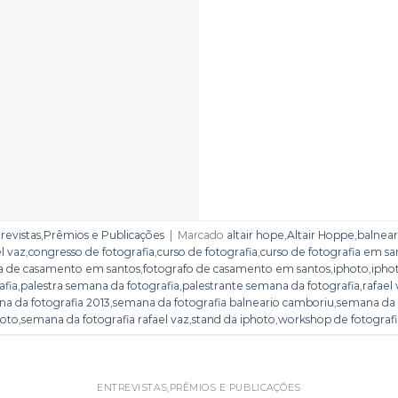
revistas
,
Prêmios e Publicações
|
Marcado
altair hope
,
Altair Hoppe
,
balnear
l vaz
,
congresso de fotografia
,
curso de fotografia
,
curso de fotografia em sa
ia de casamento em santos
,
fotografo de casamento em santos
,
iphoto
,
ipho
afia
,
palestra semana da fotografia
,
palestrante semana da fotografia
,
rafael
a da fotografia 2013
,
semana da fotografia balneario camboriu
,
semana da f
hoto
,
semana da fotografia rafael vaz
,
stand da iphoto
,
workshop de fotografi
ENTREVISTAS
,
PRÊMIOS E PUBLICAÇÕES