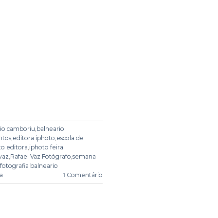
io camboriu
,
balneario
ntos
,
editora iphoto
,
escola de
to editora
,
iphoto feira
 vaz
,
Rafael Vaz Fotógrafo
,
semana
otografia balneario
a
1
Comentário