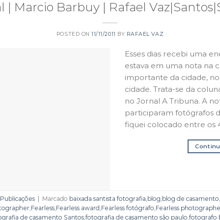
l | Marcio Barbuy | Rafael Vaz|Santos
POSTED ON
11/11/2011
BY
RAFAEL VAZ
Esses dias recebi uma 
estava em uma nota na co
importante da cidade, no
cidade. Trata-se da colun
no Jornal A Tribuna. A n
participaram fotógrafos 
fiquei colocado entre os 
Continu
Publicações
|
Marcado
baixada santista fotografia
,
blog
,
blog de casamento
tographer
,
Fearless
,
Fearless award
,
Fearless fotógrafo
,
Fearless photographe
ografia de casamento Santos
,
fotografia de casamento são paulo
,
fotografo 