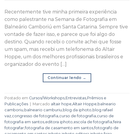
Recentemente tive minha primeira experiência
como palestrante na Semana de Fotografia em
Balneário Camboriú em Santa Catarina. Sempre tive
vontade de fazer isso, e parece que foi algo do
destino. Quando recebi o convite achei que fosse
um spam, mas recebi um telefonema do Altair
Hoppe, um dos melhores profissionais brasileiros e
organizador do evento […]
Continuar lendo
→
Postado em
Cursos/Workshops
,
Entrevistas
,
Prêmios e
Publicações
|
Marcado
altair hope
,
Altair Hoppe
,
balneario
camboriu
,
balneario camburiu
,
blog da iphoto
,
blog rafael
vaz
,
congresso de fotografia
,
curso de fotografia
,
curso de
fotografia em santos
,
editora iphoto
,
escola de fotografia
,
feira
fotografar
,
fotografia de casamento em santos
,
fotografo de
casamento em santos
,
iphoto
,
iphoto editora
,
iphoto feira