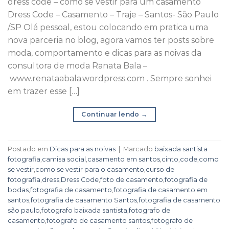
dress code – como se vestir para um casamento
Dress Code – Casamento – Traje – Santos- São Paulo
/SP Olá pessoal, estou colocando em pratica uma
nova parceria no blog, agora vamos ter posts sobre
moda, comportamento e dicas para as noivas da
consultora de moda Ranata Bala –
www.renataabala.wordpress.com . Sempre sonhei
em trazer esse […]
Continuar lendo
→
Postado em
Dicas para as noivas
|
Marcado
baixada santista
fotografia
,
camisa social
,
casamento em santos
,
cinto
,
code
,
como
se vestir
,
como se vestir para o casamento
,
curso de
fotografia
,
dress
,
Dress Code
,
foto de casamento
,
fotografia de
bodas
,
fotografia de casamento
,
fotografia de casamento em
santos
,
fotografia de casamento Santos
,
fotografia de casamento
são paulo
,
fotografo baixada santista
,
fotografo de
casamento
,
fotografo de casamento santos
,
fotografo de