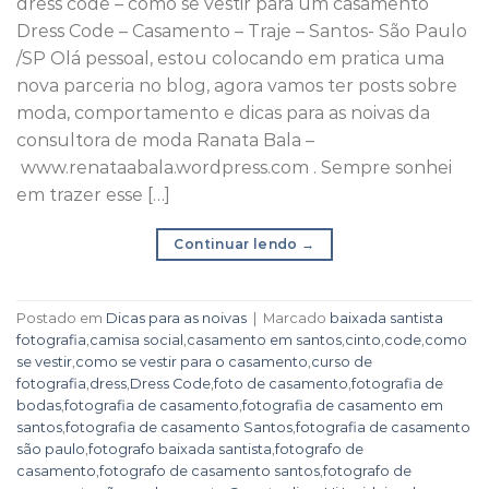
dress code – como se vestir para um casamento
Dress Code – Casamento – Traje – Santos- São Paulo
/SP Olá pessoal, estou colocando em pratica uma
nova parceria no blog, agora vamos ter posts sobre
moda, comportamento e dicas para as noivas da
consultora de moda Ranata Bala –
www.renataabala.wordpress.com . Sempre sonhei
em trazer esse […]
Continuar lendo
→
Postado em
Dicas para as noivas
|
Marcado
baixada santista
fotografia
,
camisa social
,
casamento em santos
,
cinto
,
code
,
como
se vestir
,
como se vestir para o casamento
,
curso de
fotografia
,
dress
,
Dress Code
,
foto de casamento
,
fotografia de
bodas
,
fotografia de casamento
,
fotografia de casamento em
santos
,
fotografia de casamento Santos
,
fotografia de casamento
são paulo
,
fotografo baixada santista
,
fotografo de
casamento
,
fotografo de casamento santos
,
fotografo de