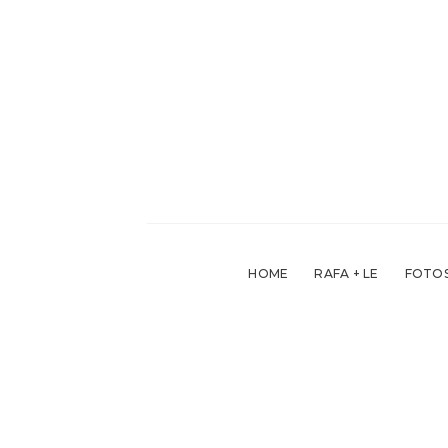
Skip
to
content
HOME
RAFA + LE
FOTOS