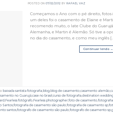
POSTED ON
07/02/2012
BY
RAFAEL VAZ
Começamos o Ano com o pé direito, fotos inc
um deles foi o casamento de Elaine e Mart
recomendo muito, o Iate Clube do Guarujá. E
Alemanha, e Martin é Alemão. Só tive a o
no dia do casamento, e como meu inglês [
Continuar lendo
do
baixada santista fotografia
,
blog
,
blog de casamento
,
casamento alemão
,
c
samento no Guarujá
,
case no brasil
,
curso de fotografia
,
destination weddin
ard
,
Fearless fotógrafo
,
Fearless photographer
,
foto de casamento
,
fotografi
o Santos
,
fotografia de casamento são paulo
,
fotografia de casamento sp
,
fo
ento santos
,
fotografo de casamento são paulo
,
fotografo de casamento sp
,