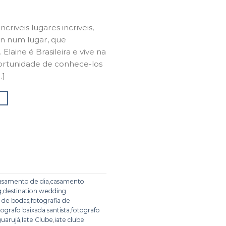
riveis lugares incriveis,
in num lugar, que
laine é Brasileira e vive na
portunidade de conhece-los
…]
→
asamento de dia
,
casamento
g
,
destination wedding
a de bodas
,
fotografia de
tografo baixada santista
,
fotografo
guarujá
,
Iate Clube
,
iate clube