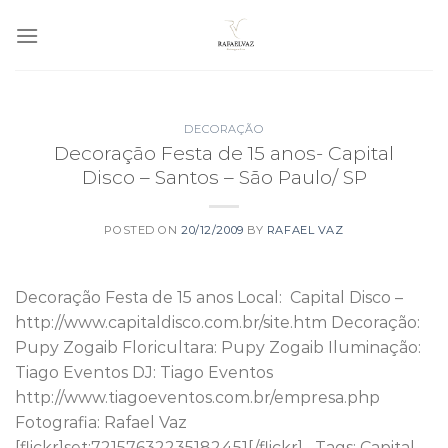
Skip
to
content
DECORAÇÃO
Decoração Festa de 15 anos- Capital
Disco – Santos – São Paulo/ SP
POSTED ON
20/12/2009
BY
RAFAEL VAZ
Decoração Festa de 15 anos Local: Capital Disco –
http://www.capitaldisco.com.br/site.htm Decoração:
Pupy Zogaib Floricultara: Pupy Zogaib Iluminação:
Tiago Eventos DJ: Tiago Eventos
http://www.tiagoeventos.com.br/empresa.php
Fotografia: Rafael Vaz
[flickr]set:72157632235182451[/flickr] Tags: Capital