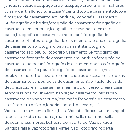
junqueira vestidos
,
espaço aroeira
,
espaço aroeira londrina
,
flores
Luisa Vicentin
,
floricultura Luisa Vicentin
,
foto de casamento
,
foto e
filmagem de casamento em londrina
,
Fotografia Casamento
SP
,
fotografia de bodas
,
fotografia de casamento
,
fotografia de
casamento em londrina
,
fotografia de casamento em sao
paulo
,
fotografia de casamento no paraná
,
fotografia de
casamento Santos
,
fotografia de casamento são paulo
,
fotografia
de casamento sp
,
fotografo baixada santista
,
fotografo
casamento são paulo
,
Fotógrafo Casamento SP
,
fotografo de
casamento
,
fotografo de casamento em londrina
,
fotografo de
casamento no paraná
,
fotografo de casamento santos
,
fotografo
de casamento são paulo
,
fotografo de casamento sp
,
hotel
boulevard
,
hotel boulevard londrinha
,
ideias de casamento
,
ideias
de casamento santos
,
ideias de casamento São Paulo
,
ideias de
decoração
,
igreja nossa senhara rainha do universo
,
igreja nossa
senhora rainha do universo
,
inspiração casamento
,
inspiração
casamento baixada santista
,
inspiração fotografia de casamento
ateliê roberta peixoto
,
londrina hotel boulevard
,
Luisa
Vicentin
,
Luisa Vicentin flores
,
Luisa Vicentin floricultura
,
making of
roberta peixoto
,
manabu dj
,
maria inês sella
,
maria ines sella
doces
,
moress
,
moress buffet
,
rafael vaz
,
Rafael Vaz baixada
Santista
,
rafael vaz fotografia
,
Rafael Vaz Fotógrafo
,
roberta