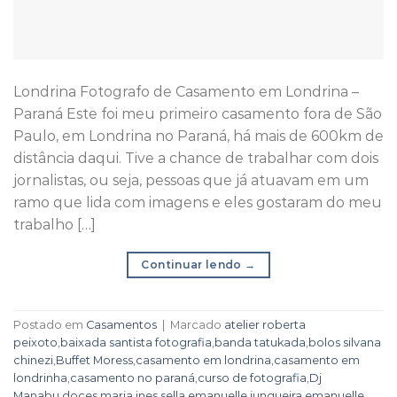
Londrina Fotografo de Casamento em Londrina –
Paraná Este foi meu primeiro casamento fora de São
Paulo, em Londrina no Paraná, há mais de 600km de
distância daqui. Tive a chance de trabalhar com dois
jornalistas, ou seja, pessoas que já atuavam em um
ramo que lida com imagens e eles gostaram do meu
trabalho […]
Continuar lendo
→
Postado em
Casamentos
|
Marcado
atelier roberta
peixoto
,
baixada santista fotografia
,
banda tatukada
,
bolos silvana
chinezi
,
Buffet Moress
,
casamento em londrina
,
casamento em
londrinha
,
casamento no paraná
,
curso de fotografia
,
Dj
Manabu
,
doces maria ines sella
,
emanuelle junqueira
,
emanuelle