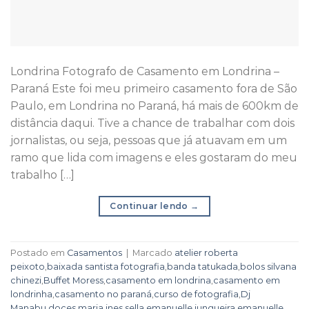
Londrina Fotografo de Casamento em Londrina –
Paraná Este foi meu primeiro casamento fora de São
Paulo, em Londrina no Paraná, há mais de 600km de
distância daqui. Tive a chance de trabalhar com dois
jornalistas, ou seja, pessoas que já atuavam em um
ramo que lida com imagens e eles gostaram do meu
trabalho […]
Continuar lendo
→
Postado em
Casamentos
|
Marcado
atelier roberta
peixoto
,
baixada santista fotografia
,
banda tatukada
,
bolos silvana
chinezi
,
Buffet Moress
,
casamento em londrina
,
casamento em
londrinha
,
casamento no paraná
,
curso de fotografia
,
Dj
Manabu
,
doces maria ines sella
,
emanuelle junqueira
,
emanuelle