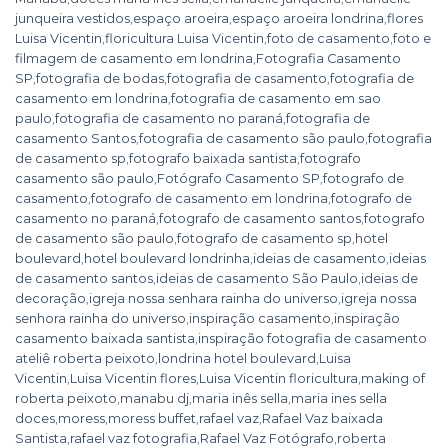
junqueira vestidos
,
espaço aroeira
,
espaço aroeira londrina
,
flores
Luisa Vicentin
,
floricultura Luisa Vicentin
,
foto de casamento
,
foto e
filmagem de casamento em londrina
,
Fotografia Casamento
SP
,
fotografia de bodas
,
fotografia de casamento
,
fotografia de
casamento em londrina
,
fotografia de casamento em sao
paulo
,
fotografia de casamento no paraná
,
fotografia de
casamento Santos
,
fotografia de casamento são paulo
,
fotografia
de casamento sp
,
fotografo baixada santista
,
fotografo
casamento são paulo
,
Fotógrafo Casamento SP
,
fotografo de
casamento
,
fotografo de casamento em londrina
,
fotografo de
casamento no paraná
,
fotografo de casamento santos
,
fotografo
de casamento são paulo
,
fotografo de casamento sp
,
hotel
boulevard
,
hotel boulevard londrinha
,
ideias de casamento
,
ideias
de casamento santos
,
ideias de casamento São Paulo
,
ideias de
decoração
,
igreja nossa senhara rainha do universo
,
igreja nossa
senhora rainha do universo
,
inspiração casamento
,
inspiração
casamento baixada santista
,
inspiração fotografia de casamento
ateliê roberta peixoto
,
londrina hotel boulevard
,
Luisa
Vicentin
,
Luisa Vicentin flores
,
Luisa Vicentin floricultura
,
making of
roberta peixoto
,
manabu dj
,
maria inês sella
,
maria ines sella
doces
,
moress
,
moress buffet
,
rafael vaz
,
Rafael Vaz baixada
Santista
,
rafael vaz fotografia
,
Rafael Vaz Fotógrafo
,
roberta