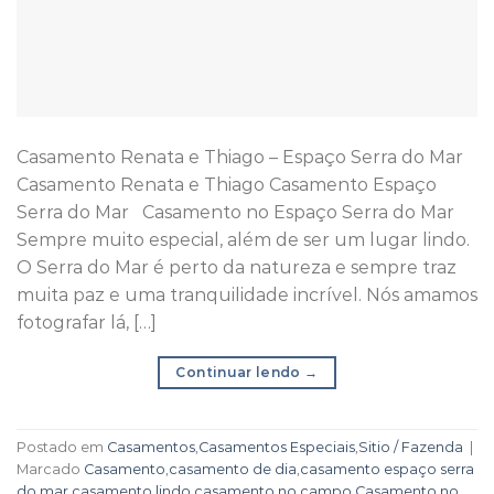
Casamento Renata e Thiago – Espaço Serra do Mar
Casamento Renata e Thiago Casamento Espaço
Serra do Mar Casamento no Espaço Serra do Mar
Sempre muito especial, além de ser um lugar lindo.
O Serra do Mar é perto da natureza e sempre traz
muita paz e uma tranquilidade incrível. Nós amamos
fotografar lá, […]
Continuar lendo
→
Postado em
Casamentos
,
Casamentos Especiais
,
Sitio / Fazenda
|
Marcado
Casamento
,
casamento de dia
,
casamento espaço serra
do mar
,
casamento lindo
,
casamento no campo
,
Casamento no