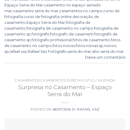
Espaço Serra do Mar
,
casamento no espaço serrado
mar
,
casamento serra do mar
,
casamentos no campo
,
curso de
fotografia
,
curso de fotografia online
,
decoração de
casamento
,
Espaço Serra do Mar
,
fotografia de
casamento
,
fotografia de casamento no campo
,
fotografia de
casamento sp
,
fotógrafo
,
fotografo de casament
,
fotografo de
casamento sp
,
fotógrafo profissional
,
fotos de casamento
,
fotos
de casamento no campo
,
fotos noivas
,
fotos noivas sp
,
noivos
sp
,
rafael vaz
,
Rafael Vaz Fotógrafo
,
serra do mar
,
sitio serra do mar
Deixe um comentário
CASAMENTOS
,
CASAMENTOS ESPECIAIS
,
SITIO / FAZENDA
Surpresa no Casamento – Espaço
Serra do Mar
POSTED ON
06/07/2016
BY
RAFAEL VAZ