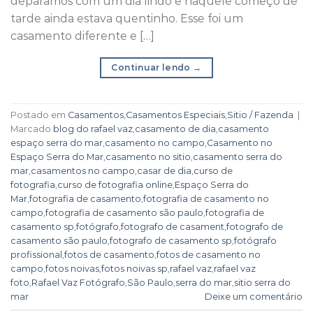
deparamos com um dia lindo e naquele começo de
tarde ainda estava quentinho. Esse foi um
casamento diferente e […]
Continuar lendo
→
Postado em
Casamentos
,
Casamentos Especiais
,
Sitio / Fazenda
|
Marcado
blog do rafael vaz
,
casamento de dia
,
casamento
espaço serra do mar
,
casamento no campo
,
Casamento no
Espaço Serra do Mar
,
casamento no sitio
,
casamento serra do
mar
,
casamentos no campo
,
casar de dia
,
curso de
fotografia
,
curso de fotografia online
,
Espaço Serra do
Mar
,
fotografia de casamento
,
fotografia de casamento no
campo
,
fotografia de casamento são paulo
,
fotografia de
casamento sp
,
fotógrafo
,
fotografo de casament
,
fotografo de
casamento são paulo
,
fotografo de casamento sp
,
fotógrafo
profissional
,
fotos de casamento
,
fotos de casamento no
campo
,
fotos noivas
,
fotos noivas sp
,
rafael vaz
,
rafael vaz
foto
,
Rafael Vaz Fotógrafo
,
São Paulo
,
serra do mar
,
sitio serra do
mar
Deixe um comentário