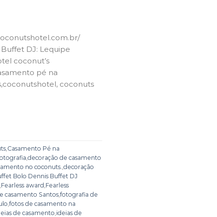
coconutshotel.com.br/
 Buffet DJ: Lequipe
otel coconut’s
casamento pé na
s,coconutshotel, coconuts
ts
,
Casamento Pé na
fotografia
,
decoração de casamento
samento no coconuts.
,
decoração
ffet Bolo Dennis Buffet DJ
,
Fearless award
,
Fearless
de casamento Santos
,
fotografia de
ulo
,
fotos de casamento na
deias de casamento
,
ideias de