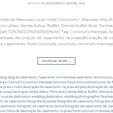
POSTED ON
20/12/2009
BY
RAFAEL VAZ
el de Maresias Local: Hotel Coconut’s – Maresias http://
ricultara: Vanda Asfour Buffet: Dennis buffet Bolo: Dennis
kr]set:72157632239256050[/flickr] Tag: Coconut’s Maresias, h
resias, decoração de casamento na praia,decoração de 
ia, casamento hotel coconuts, coconuts, coconuts maresia
Continuar lendo
→
o
blog
,
blog de casamento
,
Casamento em Maresias
,
casamento hotel coconu
raia
,
Coconut's
,
Coconut's Maresias
,
coconuts hotel
,
coconutshotel
,
curso de 
 praia a noite
,
decoração de casamento na praia simples
,
decoração de ca
o praia
,
Decoração Vanda Asfour Floricultara Vanda Asfour Buffet Dennis bu
na praia
,
destination wedding
,
destination wedding photographer
,
Fearless
oto de casamento
,
fotografia de bodas
,
fotografia de casamento
,
fotografia 
 casamento
,
fotografo de casamento santos
,
fotografo de casamento são pa
ento
,
fotos de decoração de casamento na praia
,
hotel coconut's maresias
,
i