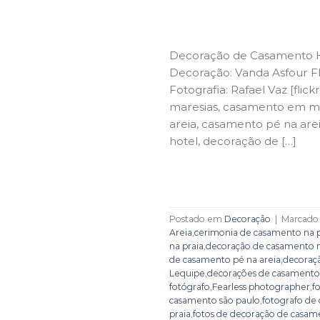
Decoração de Casamento Hot
Decoração: Vanda Asfour Flo
Fotografia: Rafael Vaz [flic
maresias, casamento em ma
areia, casamento pé na are
hotel, decoração de […]
Postado em
Decoração
|
Marcad
Areia
,
cerimonia de casamento na p
na praia
,
decoração de casamento na
de casamento pé na areia
,
decoraçã
Lequipe
,
decorações de casamento 
fotógrafo
,
Fearless photographer
,
f
casamento são paulo
,
fotografo de
praia
,
fotos de decoração de casam