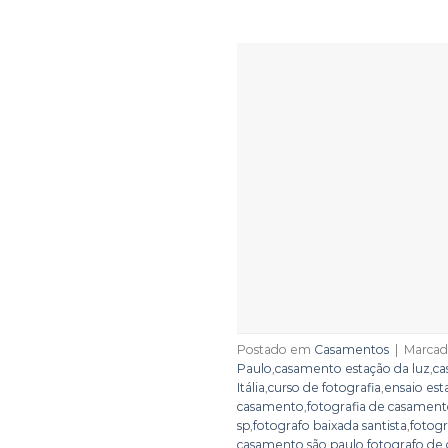
Postado em
Casamentos
|
Marca
Paulo
,
casamento estação da luz
,
ca
Itália
,
curso de fotografia
,
ensaio est
casamento
,
fotografia de casamen
sp
,
fotografo baixada santista
,
fotog
casamento são paulo
,
fotografo de