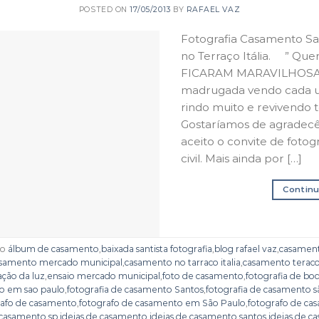
POSTED ON
17/05/2013
BY
RAFAEL VAZ
Fotografia Casamento S
no Terraço Itália. ” Que
FICARAM MARAVILHOSAS!!
madrugada vendo cada u
rindo muito e revivendo 
Gostaríamos de agradecê
aceito o convite de foto
civil. Mais ainda por […]
Continu
do
álbum de casamento
,
baixada santista fotografia
,
blog rafael vaz
,
casamento
samento mercado municipal
,
casamento no tarraco italia
,
casamento teraco 
ação da luz
,
ensaio mercado municipal
,
foto de casamento
,
fotografia de bo
to em sao paulo
,
fotografia de casamento Santos
,
fotografia de casamento s
rafo de casamento
,
fotografo de casamento em São Paulo
,
fotografo de ca
 casamento sp
,
ideias de casamento
,
ideias de casamento santos
,
ideias de c