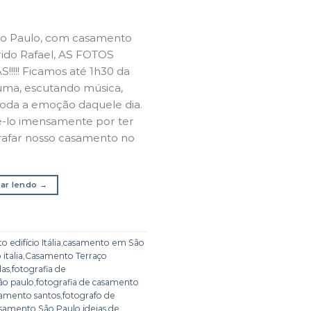
ao Paulo, com casamento
rido Rafael, AS FOTOS
!!! Ficamos até 1h30 da
ma, escutando música,
toda a emoção daquele dia.
-lo imensamente por ter
grafar nosso casamento no
ar lendo
→
 edifício Itália
,
casamento em São
italia
,
Casamento Terraço
das
,
fotografia de
ão paulo
,
fotografia de casamento
samento santos
,
fotografo de
asamento São Paulo
,
ideias de