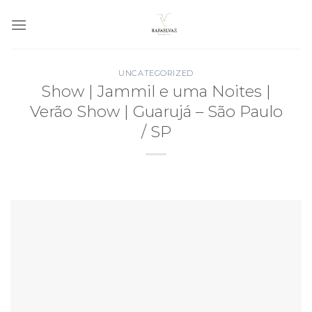
Skip
to
content
UNCATEGORIZED
Show | Jammil e uma Noites |
Verão Show | Guarujá – São Paulo
/ SP