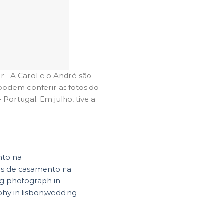
r A Carol e o André são
podem conferir as fotos do
ortugal. Em julho, tive a
to na
os de casamento na
g photograph in
y in lisbon
,
wedding