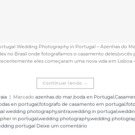
rtugal Wedding Photography in Portugal – Azenhas do Ma
 eles no Brasil onde fotografamos o casamento deles(vocês 
Recentemente eles começaram uma nova vida em Lisboa – P
Continuar lendo
→
aia
|
Marcado
azenhas do mar
,
boda en Portugal
,
Casamen
odas en portugal
,
fotografo de casamento em portugal
,
fot
al wedding photography
,
sintra
,
wedding in portugal
,
weddin
pher in portugal
,
wedding photography
,
wedding photograph
dding portugal
Deixe um comentário