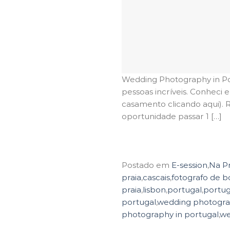
Wedding Photography in Po
pessoas incríveis. Conheci
casamento clicando aqui). 
oportunidade passar 1 […]
Postado em
E-session
,
Na Pr
praia
,
cascais
,
fotografo de b
praia
,
lisbon
,
portugal
,
portug
portugal
,
wedding photogra
photography in portugal
,
we