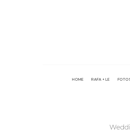
Skip
to
content
HOME
RAFA + LE
FOTOS
Weddi