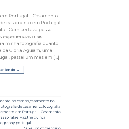
 em Portugal – Casamento
 de casamento em Portugal
nta Com certeza posso
s experiencias mais
ra minha fotografia quanto
te da Gloria Aguiam, uma
tugal, passei um mês em […]
ar lendo
→
mento no campo
,
casamento no
fotografia de casamento
,
fotografia
asamento em Portugal - Casamento
vas sp
,
rafael vaz
,
the quinta
ography portugal
Deixe um comentário