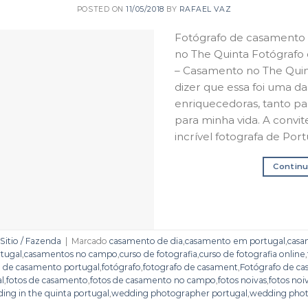
POSTED ON
11/05/2018
BY
RAFAEL VAZ
Fotógrafo de casamento
no The Quinta Fotógrafo
– Casamento no The Qui
dizer que essa foi uma da
enriquecedoras, tanto pa
para minha vida. A convi
incrível fotografa de Por
Continu
Sitio / Fazenda
|
Marcado
casamento de dia
,
casamento em portugal
,
casa
tugal
,
casamentos no campo
,
curso de fotografia
,
curso de fotografia online
,
a de casamento portugal
,
fotógrafo
,
fotografo de casament
,
Fotógrafo de c
al
,
fotos de casamento
,
fotos de casamento no campo
,
fotos noivas
,
fotos noi
ing in the quinta portugal
,
wedding photographer portugal
,
wedding phot