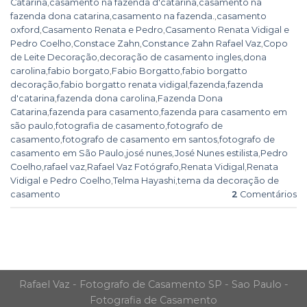
Catarina
,
casamento na fazenda d'catarina
,
casamento na
fazenda dona catarina
,
casamento na fazenda.
,
casamento
oxford
,
Casamento Renata e Pedro
,
Casamento Renata Vidigal e
Pedro Coelho
,
Constace Zahn
,
Constance Zahn Rafael Vaz
,
Copo
de Leite Decoração
,
decoração de casamento ingles
,
dona
carolina
,
fabio borgato
,
Fabio Borgatto
,
fabio borgatto
decoração
,
fabio borgatto renata vidigal
,
fazenda
,
fazenda
d'catarina
,
fazenda dona carolina
,
Fazenda Dona
Catarina
,
fazenda para casamento
,
fazenda para casamento em
são paulo
,
fotografia de casamento
,
fotografo de
casamento
,
fotografo de casamento em santos
,
fotografo de
casamento em São Paulo
,
josé nunes
,
José Nunes estilista
,
Pedro
Coelho
,
rafael vaz
,
Rafael Vaz Fotógrafo
,
Renata Vidigal
,
Renata
Vidigal e Pedro Coelho
,
Telma Hayashi
,
tema da decoração de
casamento
2
Comentários
Rafael Vaz - Fotografo de Casamento SP - Sao Paulo -
Fotografia de Casamento