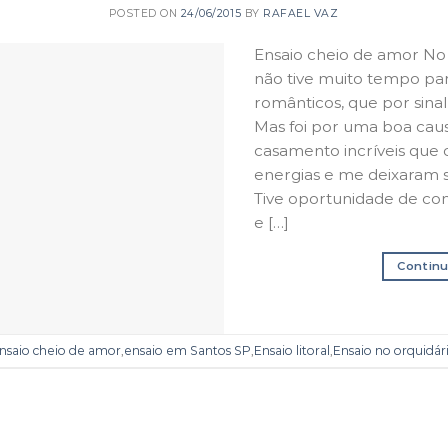
POSTED ON
24/06/2015
BY
RAFAEL VAZ
Ensaio cheio de amor No
não tive muito tempo par
românticos, que por sinal
Mas foi por uma boa caus
casamento incríveis que
energias e me deixaram s
Tive oportunidade de co
e […]
Continu
nsaio cheio de amor
,
ensaio em Santos SP
,
Ensaio litoral
,
Ensaio no orquidár