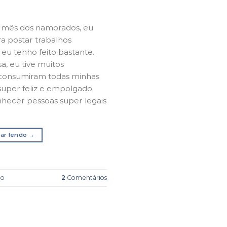
 mês dos namorados, eu
a postar trabalhos
 eu tenho feito bastante.
a, eu tive muitos
 consumiram todas minhas
uper feliz e empolgado.
nhecer pessoas super legais
ar lendo
→
io
2
Comentários