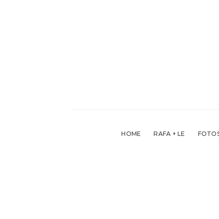
Skip
to
content
HOME
RAFA + LE
FOTOS