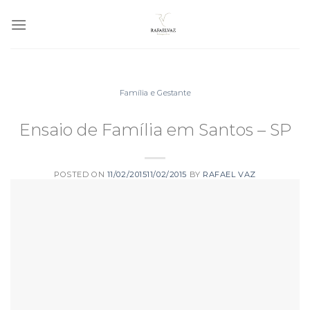
Skip
to
content
Família e Gestante
Ensaio de Família em Santos – SP
POSTED ON
11/02/2015
11/02/2015
BY
RAFAEL VAZ