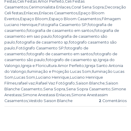
Festas
,
Celi Festas Amor Perfeito
,
Celi Festas
Casamentos
,
Cerimonialista Enlaces
,
Coral Sena Sopra
,
Decoração
Celi festas
,
Enlaces
,
Enlaces Casamentos
,
Epaço Bloom
Eventos
,
Espaço Bloom
,
Espaço Bloom Casamentos
,
Filmagem
Luciano Henrique
,
Fotografia Casamento SP
,
fotografia de
casamento
,
fotografia de casamento em santos
,
fotografia de
casamento em sao paulo
,
fotografia de casamento são
paulo
,
fotografia de casamento sp
,
fotografo casamento são
paulo
,
Fotógrafo Casamento SP
,
fotografo de
casamento
,
fotografo de casamento em santos
,
fotografo de
casamento são paulo
,
fotografo de casamento sp
,
Igreja do
Valongo
,
Igreja e Floricultura Amor Perfeito
,
Igreja Santo Antonia
do Valongo
,
Iluminação e Projeção Lucas Som
,
Iluminação Lucas
Som
,
Lucas Som
,
Luciano Henrique
,
Luciano Henrique
Filmes
,
rafael vaz
,
Rafael Vaz Fotógrafo
,
Saison Blanche
,
Saison
Blanche Casamento
,
Sena Sopra
,
Sena Sopra Casamento
,
Simone
Anestassi
,
Simone Anestassi Enlaces
,
Simone Anestassim
Casamentos
,
Vestido Saison Blanche
2
Comentários