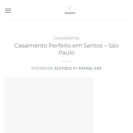
Skip
to
content
CASAMENTOS
Casamento Perfeito em Santos – São
Paulo
POSTED ON
22/11/2012
BY
RAFAEL VAZ