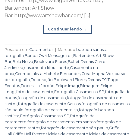
Eventos http://www.tiagoeventos.com.br/
Bartender: Art Show
Bar http://www.artshowbar.com/ […]
Continuar lendo
→
Postado em
Casamentos
|
Marcado
baixada santista
fotografia
,
Banda Os 4 Mensageiros
,
Bartenders Art Show
Bar
,
Bela Noiva
,
Boulevard Flores
,
Buffet Dennis
,
Carros
Jardineira
,
casamento litoral norte
,
Casamento na
praia
,
Cerimonialista Michelle Fernandes
,
Coral Magna Vox
,
curso
de fotografia
,
Decoração Boulevard Flores
,
Dennis
,
DJ Tiago
Eventos
,
Doces Lia Jordão
,
Felipe Imagi
,
Filmagem Felipe
Imagi
,
foto de casamento
,
Fotografia Casamento SP
,
fotografia de
bodas
,
fotografia de casamento
,
fotografia de casamento em
santos
,
fotografia de casamento Santos
,
fotografia de casamento
são paulo
,
fotografia de casamento sp
,
fotografo baixada
santista
,
Fotógrafo Casamento SP
,
fotografo de
casamento
,
fotografo de casamento em santos
,
fotografo de
casamento santos
,
fotografo de casamento são paulo
,
Griffe
Hall
,
Griffe Hall Eventos
,
ideias de casamento
,
ideias de casamento