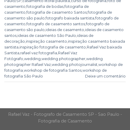
Paulo/SP
,
casamento litoral paulista
,
curso de fotografia
,
foto de
casamento
,
fotografia de bodas
,
fotografia de
casamento
,
fotografia de casamento Santos
,
fotografia de
casamento são paulo
,
fotografo baixada santista
,
fotografo de
casamento
,
fotografo de casamento santos
,
fotografo de
casamento são paulo
,
ideias de casamento
,
ideias de casamento
santos
,
ideias de casamento São Paulo
,
ideias de
decoração
,
inspiração casamento
,
inspiração casamento baixada
santista
,
inspiração fotografia de casamento
,
Rafael Vaz baixada
Santista
,
rafael vaz fotografia
,
Rafael Vaz
Fotógrafo
,
wedding
,
wedding photographer
,
wedding
photographer Rafael Vaz
,
wedding photojournalist
,
workshop de
fotografia
,
workshop de fotografia Santos
,
workshop de
fotografia São Paulo
Deixe um comentário
Rafael Vaz - Fotografo de Casamento SP - Sao Paulo -
Fotografia de Casamento