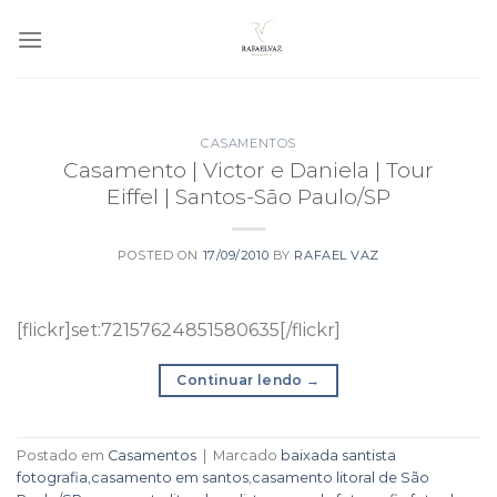
Skip
to
content
CASAMENTOS
Casamento | Victor e Daniela | Tour
Eiffel | Santos-São Paulo/SP
POSTED ON
17/09/2010
BY
RAFAEL VAZ
[flickr]set:72157624851580635[/flickr]
Continuar lendo
→
Postado em
Casamentos
|
Marcado
baixada santista
fotografia
,
casamento em santos
,
casamento litoral de São