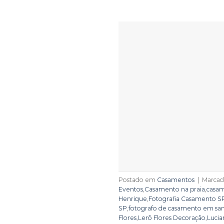
Postado em
Casamentos
|
Marca
Eventos
,
Casamento na praia
,
casam
Henrique
,
Fotografia Casamento S
SP
,
fotografo de casamento em sa
Flores
,
Lerô Flores Decoração
,
Lucia