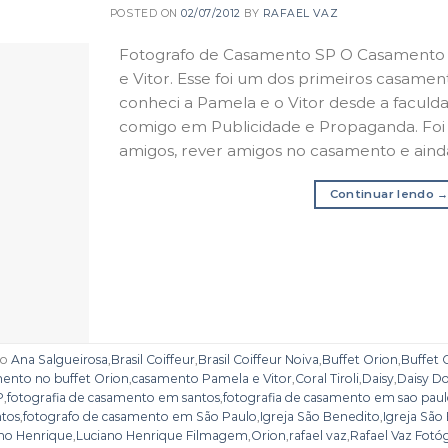
POSTED ON
02/07/2012
BY
RAFAEL VAZ
Fotografo de Casamento SP O Casamento
e Vitor. Esse foi um dos primeiros casamen
conheci a Pamela e o Vitor desde a faculd
comigo em Publicidade e Propaganda. Foi 
amigos, rever amigos no casamento e ainda
Continuar lendo
do
Ana Salgueirosa
,
Brasil Coiffeur
,
Brasil Coiffeur Noiva
,
Buffet Orion
,
Buffet
ento no buffet Orion
,
casamento Pamela e Vitor
,
Coral Tiroli
,
Daisy
,
Daisy D
P
,
fotografia de casamento em santos
,
fotografia de casamento em sao pau
ntos
,
fotografo de casamento em São Paulo
,
Igreja São Benedito
,
Igreja Sã
no Henrique
,
Luciano Henrique Filmagem
,
Orion
,
rafael vaz
,
Rafael Vaz Fotó