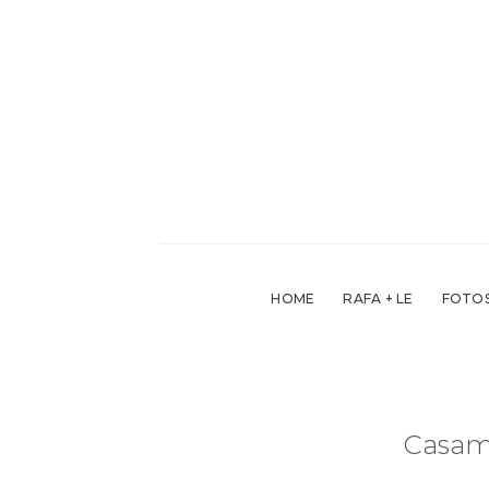
Skip
to
content
HOME
RAFA + LE
FOTOS
Casame