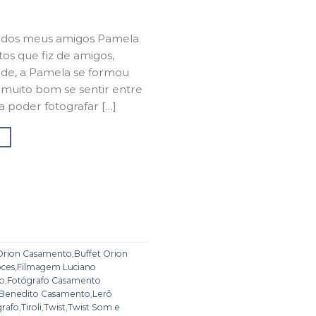
 dos meus amigos Pamela
tos que fiz de amigos,
ade, a Pamela se formou
muito bom se sentir entre
 poder fotografar […]
→
 Orion Casamento
,
Buffet Orion
oces
,
Filmagem Luciano
lo
,
Fotógrafo Casamento
o Benedito Casamento
,
Lerô
grafo
,
Tiroli
,
Twist
,
Twist Som e