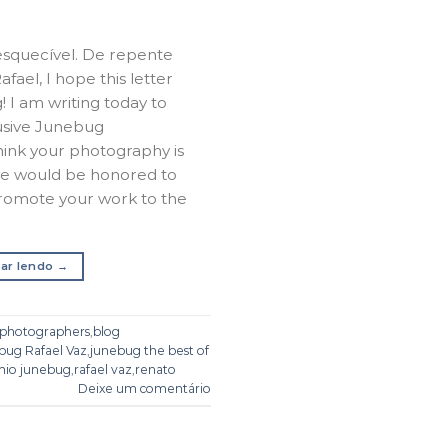
squecível. De repente
fael, I hope this letter
g! I am writing today to
clusive Junebug
ink your photography is
 we would be honored to
promote your work to the
ar lendo
→
 photographers
,
blog
bug Rafael Vaz
,
junebug the best of
mio junebug
,
rafael vaz
,
renato
Deixe um comentário