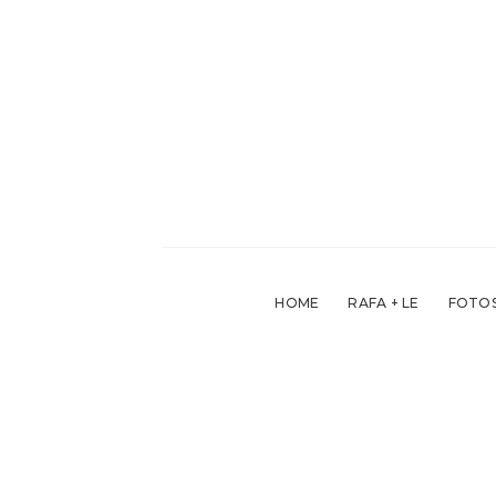
Skip
to
content
HOME
RAFA + LE
FOTOS