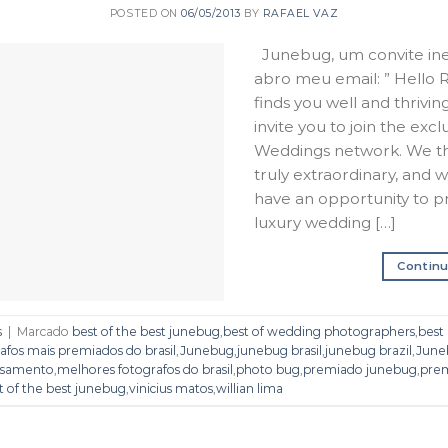
POSTED ON
06/05/2013
BY
RAFAEL VAZ
Junebug, um convite ine
abro meu email: ” Hello Ra
finds you well and thrivin
invite you to join the ex
Weddings network. We th
truly extraordinary, and
have an opportunity to 
luxury wedding […]
Continu
s
|
Marcado
best of the best junebug
,
best of wedding photographers
,
best
afos mais premiados do brasil
,
Junebug
,
junebug brasil
,
junebug brazil
,
June
casamento
,
melhores fotografos do brasil
,
photo bug
,
premiado junebug
,
pre
t of the best junebug
,
vinicius matos
,
willian lima