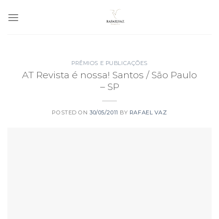
Skip
to
content
PRÊMIOS E PUBLICAÇÕES
AT Revista é nossa! Santos / São Paulo
– SP
POSTED ON
30/05/2011
BY
RAFAEL VAZ