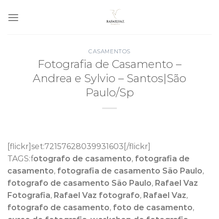
Skip
to
content
CASAMENTOS
Fotografia de Casamento –
Andrea e Sylvio – Santos|São
Paulo/Sp
[flickr]set:72157628039931603[/flickr]
TAGS:f
otografo de casamento
,
fotografia de
casamento
,
fotografia de casamento São Paulo
,
fotografo de casamento São Paulo
,
Rafael Vaz
Fotografia
,
Rafael Vaz fotografo
,
Rafael Vaz
,
fotografo de casamento
,
foto de casamento
,