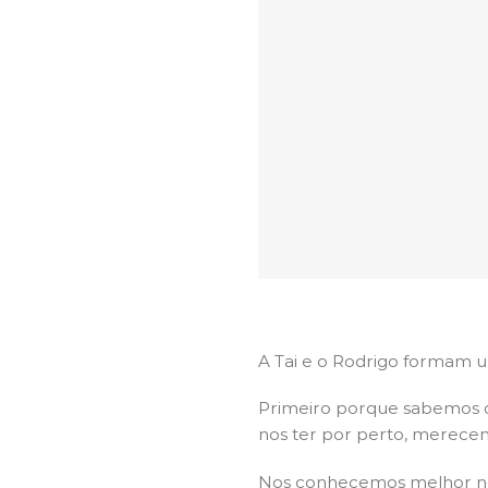
A Tai e o Rodrigo formam um
Primeiro porque sabemos o 
nos ter por perto, merece
Nos conhecemos melhor no 