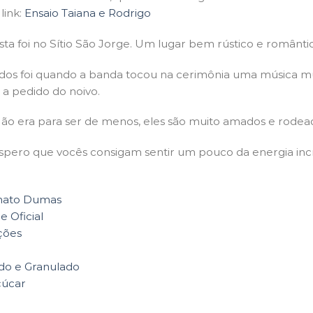
link:
Ensaio Taiana e Rodrigo
sta foi no Sítio São Jorge. Um lugar bem rústico e românti
os foi quando a banda tocou na cerimônia uma música muit
 a pedido do noivo.
 Não era para ser de menos, eles são muito amados e rodea
e espero que vocês consigam sentir um pouco da energia inc
nato Dumas
 Oficial
ções
do e Granulado
çúcar