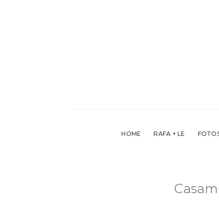
Skip
to
content
HOME
RAFA + LE
FOTOS
Casame