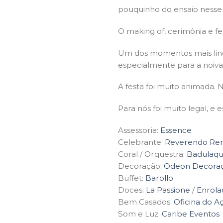
pouquinho do ensaio nesse 
O making of, cerimônia e fe
Um dos momentos mais lind
especialmente para a noiva
A festa foi muito animada.
Para nós foi muito legal, 
Assessoria:
Essence
Celebrante:
Reverendo Re
Coral / Orquestra:
Badulaque
Decoração:
Odeon Decora
Buffet:
Barollo
Doces:
La Passione
/
Enrola
Bem Casados:
Oficina do A
Som e Luz:
Caribe Eventos