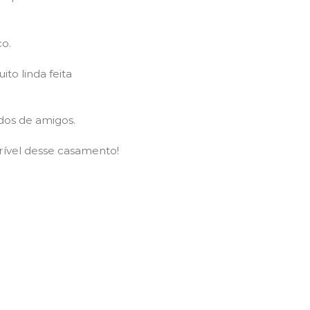
co.
o linda feita
dos de amigos.
rível desse casamento!