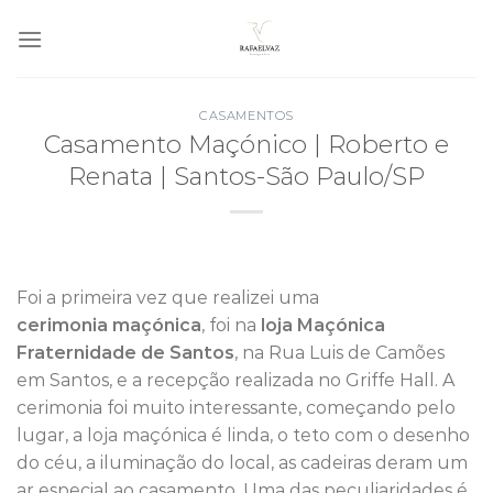
Skip
to
content
CASAMENTOS
Casamento Maçónico | Roberto e
Renata | Santos-São Paulo/SP
Foi a primeira vez que realizei uma
cerimonia maçónica
, foi na
loja Maçónica
Fraternidade de Santos
, na Rua Luis de Camões
em Santos, e a recepção realizada no Griffe Hall. A
cerimonia foi muito interessante, começando pelo
lugar, a loja maçónica é linda, o teto com o desenho
do céu, a iluminação do local, as cadeiras deram um
ar especial ao casamento. Uma das peculiaridades é