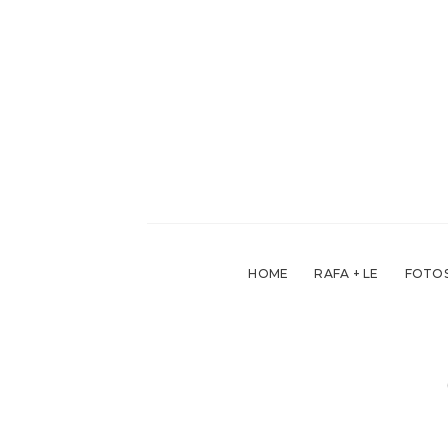
Skip
to
content
HOME
RAFA + LE
FOTOS